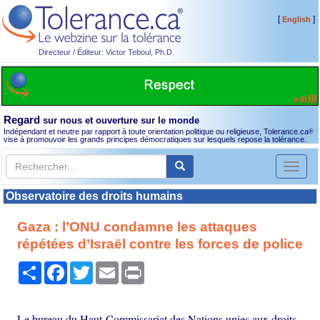
[
]
English
Directeur / Éditeur: Victor Teboul, Ph.D.
Regard
sur nous et ouverture sur le monde
Indépendant et neutre par rapport à toute orientation politique ou religieuse, Tolerance.ca
®
vise à promouvoir les grands principes démocratiques sur lesquels repose la tolérance.
Toggl
naviga
Observatoire des droits humains
Gaza : l’ONU condamne les attaques
répétées d’Israël contre les forces de police
Partager
Facebook
Twitter
Email
Print
Le bureau du Haut-Commissariat des Nations unies aux droits