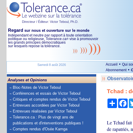
Directeur / Éditeur: Victor Teboul, Ph.D.
Regard
sur nous et ouverture sur le monde
Indépendant et neutre par rapport à toute orientation
politique ou religieuse, Tolerance.ca
vise à promouvoir
®
les grands principes démocratiques
sur lesquels repose la tolérance.
•
Accueil
Qui s
Samedi 8 août 2026
•
Abonnement
O
Observatoi
Analyses et Opinions
Bloc-Notes de Victor Teboul
Tchad : d
Conférences et essais de Victor Teboul
Critiques et comptes rendus de Victor Teboul
Partage
Fa
Entrevues accordées par Victor Teboul
Entrevues réalisées par Victor Teboul
Tolerance.ca : Plus de vingt ans de
Le Tchad fait 
publications et d'interventions publiques !
de rapatriés, 
Comptes rendus d'Osée Kamga