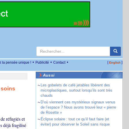
•
•
•
z la pensée unique !
Publicité
Contact
[
]
English
Aussi
~
Les gobelets de café jetables libèrent des
 soins
microplastiques, surtout lorsqu’ils sont très
chauds
~
D’où viennent ces mystérieux signaux venus
de l’espace ? Nous avons trouvé leur « pierre
de Rosette »
de réfugiés et
~
Éclipse solaire : tout ce qu’il faut faire (et
 déjà fragilisé
éviter) pour observer le Soleil sans risque