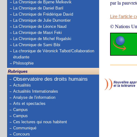
par la pauvret
La Chronique de Bjarne Melkevik
La Chronique de Daniel Baril
La Chronique de Frédérique David
Lire l'article 
La Chronique de Julie Dumontier
© Nations Un
La Chronique de Léonce Naud
La Chronique de Masri Feki
La Chronique de Michel Rogalski
La Chronique de Sami Bibi
La chronique de Véronick Talbot/Collaboration
étudiante
Philosophie
Rubriques
Observatoire des droits humains
Actualités
Actualités Internationales
Analyse de l'information
Arts et spectacles
Campus
Campus
Ces lectures qui nous habitent
Communiqué
Concours