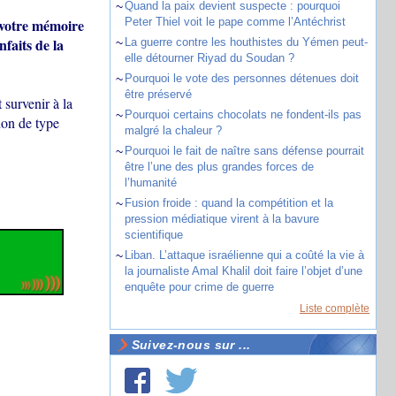
~
Quand la paix devient suspecte : pourquoi
 votre mémoire
Peter Thiel voit le pape comme l’Antéchrist
faits de la
~
La guerre contre les houthistes du Yémen peut-
elle détourner Riyad du Soudan ?
~
Pourquoi le vote des personnes détenues doit
être préservé
t survenir à la
~
Pourquoi certains chocolats ne fondent-ils pas
tion de type
malgré la chaleur ?
~
Pourquoi le fait de naître sans défense pourrait
être l’une des plus grandes forces de
l’humanité
~
Fusion froide : quand la compétition et la
pression médiatique virent à la bavure
scientifique
~
Liban. L’attaque israélienne qui a coûté la vie à
la journaliste Amal Khalil doit faire l’objet d’une
enquête pour crime de guerre
Liste complète
Suivez-nous sur ...