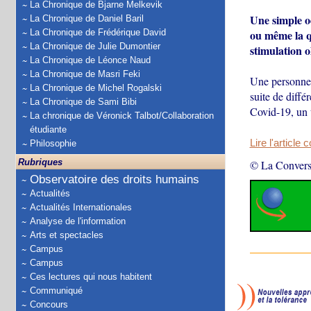
La Chronique de Bjarne Melkevik
Une simple o
La Chronique de Daniel Baril
La Chronique de Frédérique David
ou même la qu
La Chronique de Julie Dumontier
stimulation ol
La Chronique de Léonce Naud
La Chronique de Masri Feki
Une personne 
La Chronique de Michel Rogalski
suite de diffé
La Chronique de Sami Bibi
Covid-19, un 
La chronique de Véronick Talbot/Collaboration
étudiante
Lire l'article 
Philosophie
Rubriques
© La Convers
Observatoire des droits humains
Actualités
Actualités Internationales
Analyse de l'information
Arts et spectacles
Campus
Campus
Ces lectures qui nous habitent
Communiqué
Concours