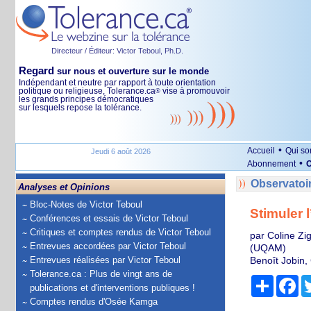
Directeur / Éditeur: Victor Teboul, Ph.D.
Regard
sur nous et ouverture sur le monde
Indépendant et neutre par rapport à toute orientation
politique ou religieuse, Tolerance.ca
vise à promouvoir
®
les grands principes démocratiques
sur lesquels repose la tolérance.
•
Accueil
Qui s
Jeudi 6 août 2026
•
Abonnement
O
Observatoi
Analyses et Opinions
Bloc-Notes de Victor Teboul
Stimuler 
Conférences et essais de Victor Teboul
Critiques et comptes rendus de Victor Teboul
par Coline Zi
Entrevues accordées par Victor Teboul
(UQAM)
Entrevues réalisées par Victor Teboul
Benoît Jobin,
Tolerance.ca : Plus de vingt ans de
Partage
Fa
publications et d'interventions publiques !
Comptes rendus d'Osée Kamga