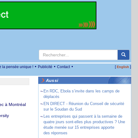
•
•
•
z la pensée unique !
Publicité
Contact
[
]
English
Aussi
~
En RDC, Ebola s’invite dans les camps de
déplacés
~
EN DIRECT - Réunion du Conseil de sécurité
ec à Montréal
sur le Soudan du Sud
rsity
~
Les entreprises qui passent à la semaine de
quatre jours sont-elles plus productives ? Une
étude menée sur 15 entreprises apporte
des réponses