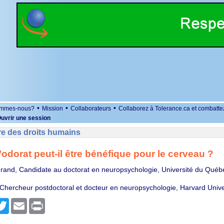
•
•
•
ommes-nous?
Mission
Collaborateurs
Collaborez à Tolerance.ca et combatte
uvrir une session
re des droits humains
l’odorat peut-il être bénéfique pour le cerveau ?
grand, Candidate au doctorat en neuropsychologie, Université du Québ
 Chercheur postdoctoral et docteur en neuropsychologie, Harvard Unive
r
cebook
Twitter
Email
Print