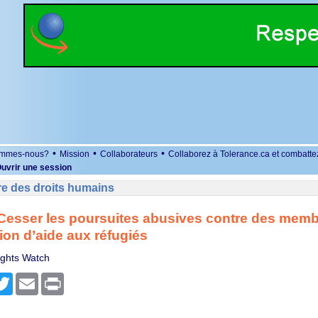
•
•
•
ommes-nous?
Mission
Collaborateurs
Collaborez à Tolerance.ca et combatte
uvrir une session
re des droits humains
 Cesser les poursuites abusives contre des mem
ion d’aide aux réfugiés
ghts Watch
r
cebook
Twitter
Email
Print