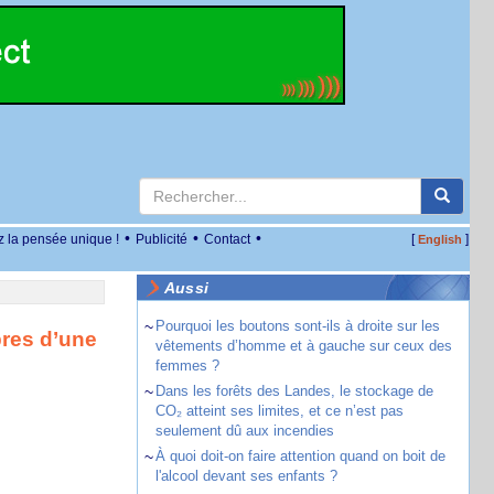
•
•
•
z la pensée unique !
Publicité
Contact
[
]
English
Aussi
~
Pourquoi les boutons sont-ils à droite sur les
bres d’une
vêtements d’homme et à gauche sur ceux des
femmes ?
~
Dans les forêts des Landes, le stockage de
CO₂ atteint ses limites, et ce n’est pas
seulement dû aux incendies
~
À quoi doit-on faire attention quand on boit de
l'alcool devant ses enfants ?