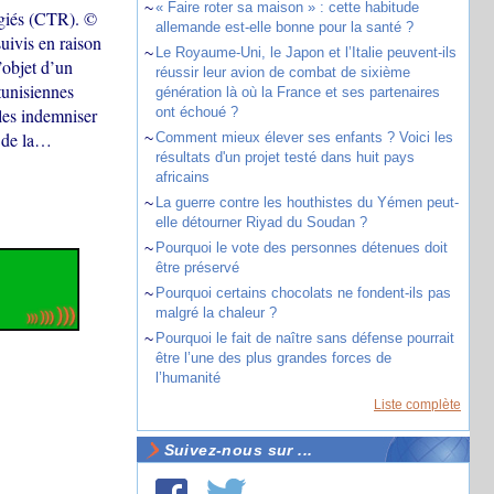
~
« Faire roter sa maison » : cette habitude
ugiés (CTR). ©
allemande est-elle bonne pour la santé ?
uivis en raison
~
Le Royaume-Uni, le Japon et l’Italie peuvent-ils
’objet d’un
réussir leur avion de combat de sixième
tunisiennes
génération là où la France et ses partenaires
 les indemniser
ont échoué ?
s de la…
~
Comment mieux élever ses enfants ? Voici les
résultats d'un projet testé dans huit pays
africains
~
La guerre contre les houthistes du Yémen peut-
elle détourner Riyad du Soudan ?
~
Pourquoi le vote des personnes détenues doit
être préservé
~
Pourquoi certains chocolats ne fondent-ils pas
malgré la chaleur ?
~
Pourquoi le fait de naître sans défense pourrait
être l’une des plus grandes forces de
l’humanité
Liste complète
Suivez-nous sur ...