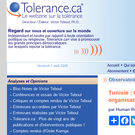
Directeur / Éditeur: Victor Teboul, Ph.D.
Regard
sur nous et ouverture sur le monde
Indépendant et neutre par rapport à toute orientation
politique ou religieuse, Tolerance.ca
vise à promouvoir
®
les grands principes démocratiques
sur lesquels repose la tolérance.
•
Accueil
Qui s
Vendredi 7 août 2026
•
Abonnement
O
Observatoi
Analyses et Opinions
Bloc-Notes de Victor Teboul
Tunisie :
Conférences et essais de Victor Teboul
organisat
Critiques et comptes rendus de Victor Teboul
Entrevues accordées par Victor Teboul
par Human Ri
Entrevues réalisées par Victor Teboul
Partage
Fa
Tolerance.ca : Plus de vingt ans de
publications et d'interventions publiques !
Comptes rendus d'Osée Kamga