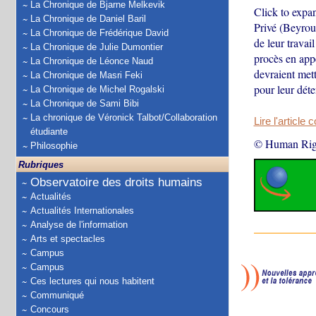
La Chronique de Bjarne Melkevik
Click to expa
La Chronique de Daniel Baril
Privé (Beyrou
La Chronique de Frédérique David
de leur travai
La Chronique de Julie Dumontier
procès en app
La Chronique de Léonce Naud
devraient mett
La Chronique de Masri Feki
pour leur déte
La Chronique de Michel Rogalski
La Chronique de Sami Bibi
La chronique de Véronick Talbot/Collaboration
Lire l'article 
étudiante
© Human Rig
Philosophie
Rubriques
Observatoire des droits humains
Actualités
Actualités Internationales
Analyse de l'information
Arts et spectacles
Campus
Campus
Ces lectures qui nous habitent
Communiqué
Concours