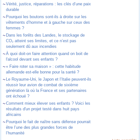
~
Vérité, justice, réparations : les clés d’une paix
durable
~
Pourquoi les boutons sont-ils à droite sur les
vêtements d’homme et à gauche sur ceux des
femmes ?
~
Dans les forêts des Landes, le stockage de
CO₂ atteint ses limites, et ce n’est pas
seulement dû aux incendies
~
À quoi doit-on faire attention quand on boit de
l'alcool devant ses enfants ?
~
« Faire roter sa maison » : cette habitude
allemande est-elle bonne pour la santé ?
~
Le Royaume-Uni, le Japon et l’Italie peuvent-ils
réussir leur avion de combat de sixième
génération là où la France et ses partenaires
ont échoué ?
~
Comment mieux élever ses enfants ? Voici les
résultats d'un projet testé dans huit pays
africains
~
Pourquoi le fait de naître sans défense pourrait
être l’une des plus grandes forces de
l’humanité