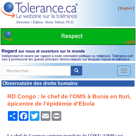
[
]
English
Directeur / Éditeur: Victor Teboul, Ph.D.
Regard
sur nous et ouverture sur le monde
Indépendant et neutre par rapport à toute orientation politique ou religieuse, Tolerance.ca
®
vise à promouvoir les grands principes démocratiques sur lesquels repose la tolérance.
Toggl
naviga
Observatoire des droits humains
RD Congo : le chef de l’OMS à Bunia en Ituri,
épicentre de l’épidémie d’Ebola
Partager
Facebook
Twitter
Email
Print
Le chef de l’agence sanitaire mondiale de l’ONU (OMS) est