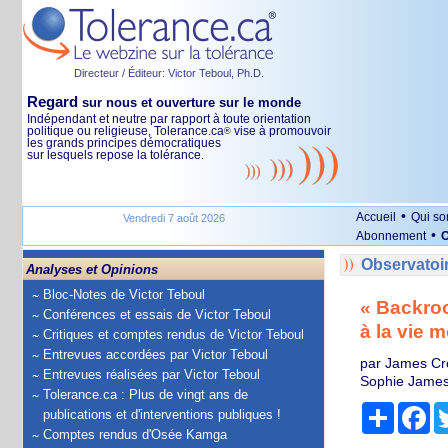
Directeur / Éditeur: Victor Teboul, Ph.D.
Regard
sur nous et ouverture sur le monde
Indépendant et neutre par rapport à toute orientation
politique ou religieuse, Tolerance.ca
vise à promouvoir
®
les grands principes démocratiques
sur lesquels repose la tolérance.
•
Accueil
Qui s
Vendredi 7 août 2026
•
Abonnement
O
Observatoi
Analyses et Opinions
Bloc-Notes de Victor Teboul
« Backroo
Conférences et essais de Victor Teboul
à la vie 
Critiques et comptes rendus de Victor Teboul
Entrevues accordées par Victor Teboul
par James Cro
Entrevues réalisées par Victor Teboul
Sophie James,
Tolerance.ca : Plus de vingt ans de
Partage
Fa
publications et d'interventions publiques !
Comptes rendus d'Osée Kamga