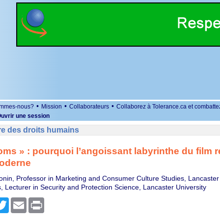
•
•
•
ommes-nous?
Mission
Collaborateurs
Collaborez à Tolerance.ca et combatte
uvrir une session
re des droits humains
ms » : pourquoi l’angoissant labyrinthe du film 
moderne
nin, Professor in Marketing and Consumer Culture Studies, Lancaster 
 Lecturer in Security and Protection Science, Lancaster University
r
cebook
Twitter
Email
Print