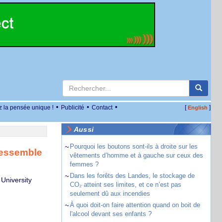
•
•
•
z la pensée unique !
Publicité
Contact
[
]
English
Aussi
~
Pourquoi les boutons sont-ils à droite sur les
ressemble
vêtements d’homme et à gauche sur ceux des
femmes ?
~
Dans les forêts des Landes, le stockage de
University
CO₂ atteint ses limites, et ce n’est pas
seulement dû aux incendies
~
À quoi doit-on faire attention quand on boit de
l'alcool devant ses enfants ?