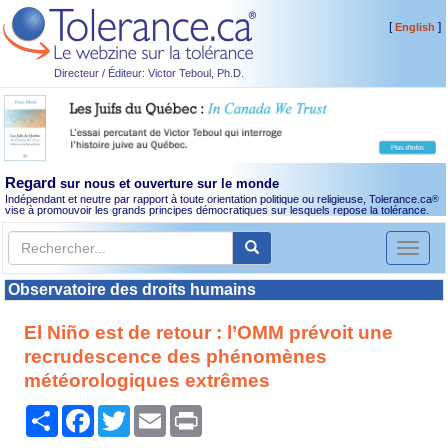
[
]
English
Directeur / Éditeur: Victor Teboul, Ph.D.
Regard
sur nous et ouverture sur le monde
Indépendant et neutre par rapport à toute orientation politique ou religieuse, Tolerance.ca
®
vise à promouvoir les grands principes démocratiques sur lesquels repose la tolérance.
Toggl
naviga
Observatoire des droits humains
El Niño est de retour : l’OMM prévoit une
recrudescence des phénomènes
météorologiques extrêmes
Partager
Facebook
Twitter
Email
Print