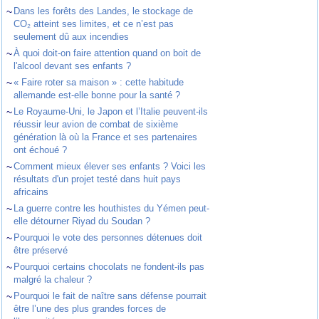
~
Dans les forêts des Landes, le stockage de
CO₂ atteint ses limites, et ce n’est pas
seulement dû aux incendies
~
À quoi doit-on faire attention quand on boit de
l'alcool devant ses enfants ?
~
« Faire roter sa maison » : cette habitude
allemande est-elle bonne pour la santé ?
~
Le Royaume-Uni, le Japon et l’Italie peuvent-ils
réussir leur avion de combat de sixième
génération là où la France et ses partenaires
ont échoué ?
~
Comment mieux élever ses enfants ? Voici les
résultats d'un projet testé dans huit pays
africains
~
La guerre contre les houthistes du Yémen peut-
elle détourner Riyad du Soudan ?
~
Pourquoi le vote des personnes détenues doit
être préservé
~
Pourquoi certains chocolats ne fondent-ils pas
malgré la chaleur ?
~
Pourquoi le fait de naître sans défense pourrait
être l’une des plus grandes forces de