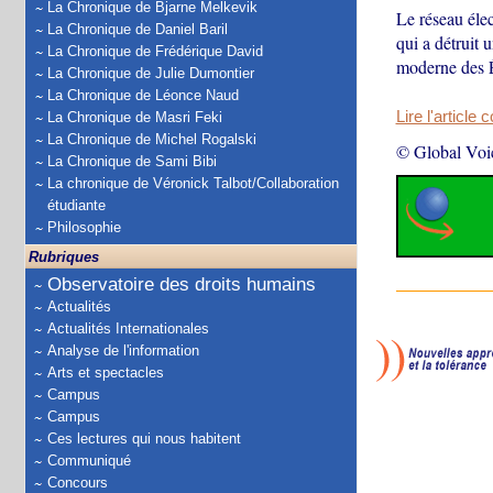
La Chronique de Bjarne Melkevik
Le réseau éle
La Chronique de Daniel Baril
qui a détruit 
La Chronique de Frédérique David
moderne des É
La Chronique de Julie Dumontier
La Chronique de Léonce Naud
Lire l'article 
La Chronique de Masri Feki
La Chronique de Michel Rogalski
© Global Voi
La Chronique de Sami Bibi
La chronique de Véronick Talbot/Collaboration
étudiante
Philosophie
Rubriques
Observatoire des droits humains
Actualités
Actualités Internationales
Analyse de l'information
Arts et spectacles
Campus
Campus
Ces lectures qui nous habitent
Communiqué
Concours