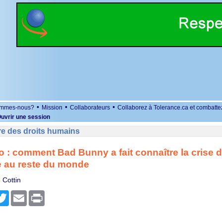
•
•
•
ommes-nous?
Mission
Collaborateurs
Collaborez à Tolerance.ca et combatte
uvrir une session
re des droits humains
o : comment Bad Bunny a fait connaître la crise 
e au reste du monde
 Cottin
r
cebook
Twitter
Email
Print