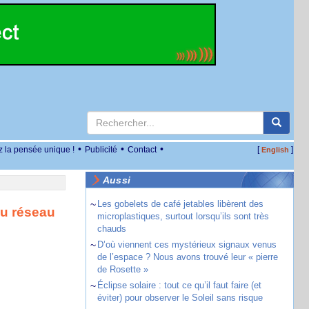
•
•
•
z la pensée unique !
Publicité
Contact
[
]
English
Aussi
~
Les gobelets de café jetables libèrent des
du réseau
microplastiques, surtout lorsqu’ils sont très
chauds
~
D’où viennent ces mystérieux signaux venus
de l’espace ? Nous avons trouvé leur « pierre
de Rosette »
~
Éclipse solaire : tout ce qu’il faut faire (et
éviter) pour observer le Soleil sans risque