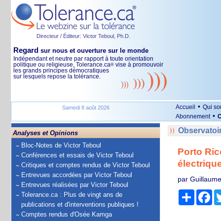
Directeur / Éditeur: Victor Teboul, Ph.D.
Regard
sur nous et ouverture sur le monde
Indépendant et neutre par rapport à toute orientation
politique ou religieuse, Tolerance.ca
vise à promouvoir
®
les grands principes démocratiques
sur lesquels repose la tolérance.
•
Accueil
Qui s
Samedi 8 août 2026
•
Abonnement
O
Observatoi
Analyses et Opinions
Bloc-Notes de Victor Teboul
Porto Ric
Conférences et essais de Victor Teboul
électriqu
Critiques et comptes rendus de Victor Teboul
Entrevues accordées par Victor Teboul
par Guillaume
Entrevues réalisées par Victor Teboul
Partage
Fa
Tolerance.ca : Plus de vingt ans de
publications et d'interventions publiques !
Comptes rendus d'Osée Kamga