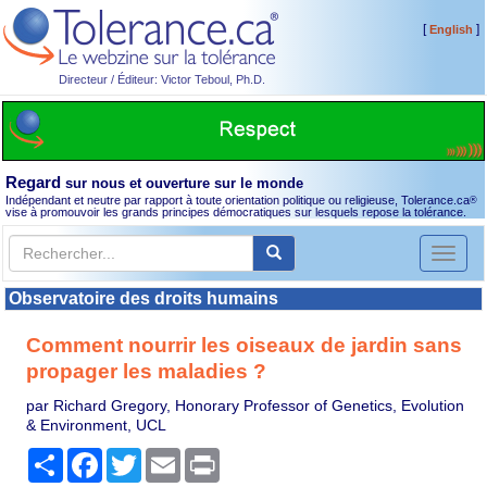
[
]
English
Directeur / Éditeur: Victor Teboul, Ph.D.
Regard
sur nous et ouverture sur le monde
Indépendant et neutre par rapport à toute orientation politique ou religieuse, Tolerance.ca
®
vise à promouvoir les grands principes démocratiques sur lesquels repose la tolérance.
Toggl
naviga
Observatoire des droits humains
Comment nourrir les oiseaux de jardin sans
propager les maladies ?
par Richard Gregory, Honorary Professor of Genetics, Evolution
& Environment, UCL
Partager
Facebook
Twitter
Email
Print