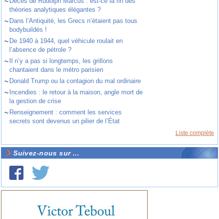
~
Décès de Rudolph Marcus : est-ce la fin des
théories analytiques élégantes ?
~
Dans l’Antiquité, les Grecs n’étaient pas tous
bodybuildés !
~
De 1940 à 1944, quel véhicule roulait en
l’absence de pétrole ?
~
Il n’y a pas si longtemps, les grillons
chantaient dans le métro parisien
~
Donald Trump ou la contagion du mal ordinaire
~
Incendies : le retour à la maison, angle mort de
la gestion de crise
~
Renseignement : comment les services
secrets sont devenus un pilier de l’État
Liste complète
Suivez-nous sur ...