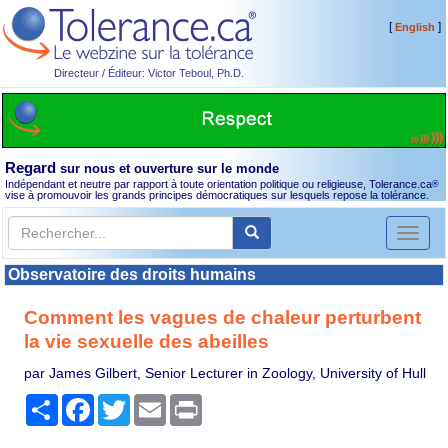
[
]
English
Directeur / Éditeur: Victor Teboul, Ph.D.
Regard
sur nous et ouverture sur le monde
Indépendant et neutre par rapport à toute orientation politique ou religieuse, Tolerance.ca
®
vise à promouvoir les grands principes démocratiques sur lesquels repose la tolérance.
Toggl
naviga
Observatoire des droits humains
Comment les vagues de chaleur perturbent
la vie sexuelle des abeilles
par James Gilbert, Senior Lecturer in Zoology, University of Hull
Partager
Facebook
Twitter
Email
Print