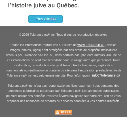
© 2026 Tolerance.ca
Inc. Tous droits de reproduction réservés.
®
www.tolerance.ca
Toutes les informations reproduites sur le site de
(articles,
images, photos, logos) sont protégées par des droits de propriété intellectuelle
détenus par Tolerance.ca
Inc. ou, dans certains cas, par leurs auteurs. Aucune de
®
ces informations ne peut être reproduite pour un usage autre que personnel. Toute
modification, reproduction à large diffusion, traduction, vente, exploitation
commerciale ou réutilisation du contenu du site sans l'autorisation préalable écrite de
info@tolerance.ca
Tolerance.ca
Inc. est strictement interdite. Pour information :
®
Tolerance.ca
Inc. n'est pas responsable des liens externes ni des contenus des
®
annonces publicitaires paraissant sur Tolerance.ca
. Les annonces publicitaires
®
peuvent utiliser des données relatives à votre navigation sur notre site, afin de vous
proposer des annonces de produits ou services adaptées à vos centres d'intérêts.