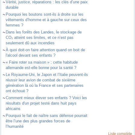
~
Vérité, justice, réparations : les clés d’une paix
durable
~
Pourquoi les boutons sont-ils à droite sur les
vêtements d’homme et à gauche sur ceux des
femmes ?
~
Dans les forêts des Landes, le stockage de
CO₂ atteint ses limites, et ce n’est pas
seulement dû aux incendies
~
À quoi doit-on faire attention quand on boit de
l'alcool devant ses enfants ?
~
« Faire roter sa maison » : cette habitude
allemande est-elle bonne pour la santé ?
~
Le Royaume-Uni, le Japon et l’Italie peuvent-ils
réussir leur avion de combat de sixième
génération là où la France et ses partenaires
ont échoué ?
~
Comment mieux élever ses enfants ? Voici les
résultats d'un projet testé dans huit pays
africains
~
Pourquoi le fait de naître sans défense pourrait
être l’une des plus grandes forces de
l’humanité
Liste complète