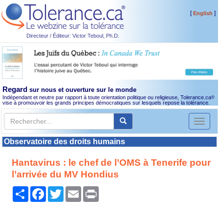
[
]
English
Directeur / Éditeur: Victor Teboul, Ph.D.
Regard
sur nous et ouverture sur le monde
Indépendant et neutre par rapport à toute orientation politique ou religieuse, Tolerance.ca
®
vise à promouvoir les grands principes démocratiques sur lesquels repose la tolérance.
Toggl
naviga
Observatoire des droits humains
Hantavirus : le chef de l’OMS à Tenerife pour
l’arrivée du MV Hondius
Partager
Facebook
Twitter
Email
Print