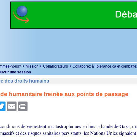
•
•
•
ommes-nous?
Mission
Collaborateurs
Collaborez à Tolerance.ca et combatte
uvrir une session
re des droits humains
aide humanitaire freinée aux points de passage
r
cebook
Twitter
Email
Print
 conditions de vie restent « catastrophiques » dans la bande de Gaza, m
assifs et des risques sanitaires persistants, les Nations Unies signalent