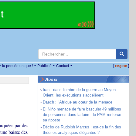
•
•
•
z la pensée unique !
Publicité
Contact
[
]
English
Aussi
~
Iran : dans l'ombre de la guerre au Moyen-
Orient, les exécutions s'accélèrent
~
Daech : l'Afrique au cœur de la menace
~
El Niño menace de faire basculer 49 millions
de personnes dans la faim : le PAM renforce
sa riposte
arquées par des
~
Décès de Rudolph Marcus : est-ce la fin des
 une baisse des
théories analytiques élégantes ?