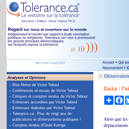
Directeur / Éditeur: Victor Teboul, Ph.D.
Regard
sur nous et ouverture sur le monde
Indépendant et neutre par rapport à toute orientation
politique ou religieuse, Tolerance.ca
vise à promouvoir
®
les grands principes démocratiques
sur lesquels repose la tolérance.
•
Accueil
Qui s
Mercredi 5 août 2026
•
Abonnement
O
Observatoi
Analyses et Opinions
Bloc-Notes de Victor Teboul
Gaza : l’
Conférences et essais de Victor Teboul
Critiques et comptes rendus de Victor Teboul
Partage
Fa
Entrevues accordées par Victor Teboul
Entrevues réalisées par Victor Teboul
Tolerance.ca : Plus de vingt ans de
Alors que les
publications et d'interventions publiques !
déplacements m
Comptes rendus d'Osée Kamga