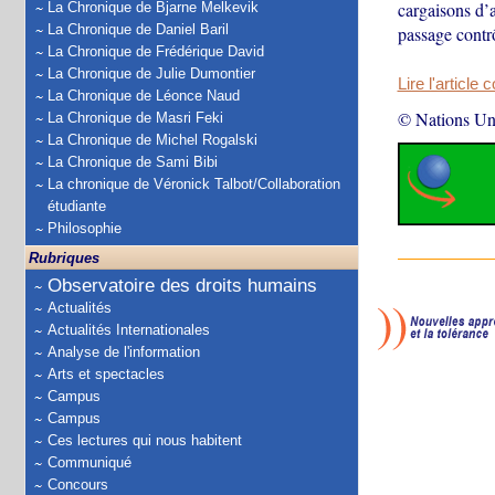
cargaisons d’
La Chronique de Bjarne Melkevik
La Chronique de Daniel Baril
passage contrô
La Chronique de Frédérique David
La Chronique de Julie Dumontier
Lire l'article 
La Chronique de Léonce Naud
© Nations Un
La Chronique de Masri Feki
La Chronique de Michel Rogalski
La Chronique de Sami Bibi
La chronique de Véronick Talbot/Collaboration
étudiante
Philosophie
Rubriques
Observatoire des droits humains
Actualités
Actualités Internationales
Analyse de l'information
Arts et spectacles
Campus
Campus
Ces lectures qui nous habitent
Communiqué
Concours