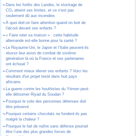
~
Dans les forêts des Landes, le stockage de
CO₂ atteint ses limites, et ce n’est pas
seulement dû aux incendies
~
À quoi doit-on faire attention quand on boit de
l'alcool devant ses enfants ?
~
« Faire roter sa maison » : cette habitude
allemande est-elle bonne pour la santé ?
~
Le Royaume-Uni, le Japon et l’Italie peuvent-ils
réussir leur avion de combat de sixième
génération là où la France et ses partenaires
ont échoué ?
~
Comment mieux élever ses enfants ? Voici les
résultats d'un projet testé dans huit pays
africains
~
La guerre contre les houthistes du Yémen peut-
elle détourner Riyad du Soudan ?
~
Pourquoi le vote des personnes détenues doit
être préservé
~
Pourquoi certains chocolats ne fondent-ils pas
malgré la chaleur ?
~
Pourquoi le fait de naître sans défense pourrait
être l’une des plus grandes forces de