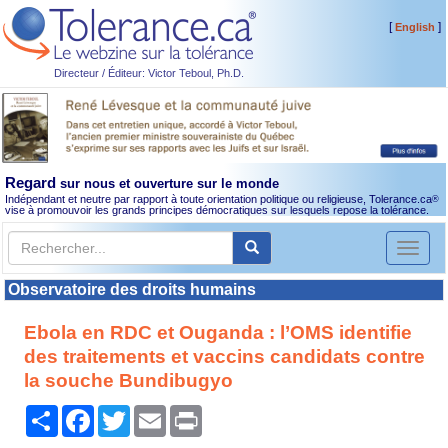
[
]
English
Directeur / Éditeur: Victor Teboul, Ph.D.
Regard
sur nous et ouverture sur le monde
Indépendant et neutre par rapport à toute orientation politique ou religieuse, Tolerance.ca
®
vise à promouvoir les grands principes démocratiques sur lesquels repose la tolérance.
Toggl
naviga
Observatoire des droits humains
Ebola en RDC et Ouganda : l’OMS identifie
des traitements et vaccins candidats contre
la souche Bundibugyo
Partager
Facebook
Twitter
Email
Print