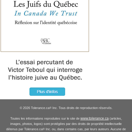
© 2026 Tolerance.ca
Inc. Tous droits de reproduction réservés.
®
www.tolerance.ca
Toutes les informations reproduites sur le site de
(articles,
images, photos, logos) sont protégées par des droits de propriété intellectuelle
détenus par Tolerance.ca
Inc. ou, dans certains cas, par leurs auteurs. Aucune de
®