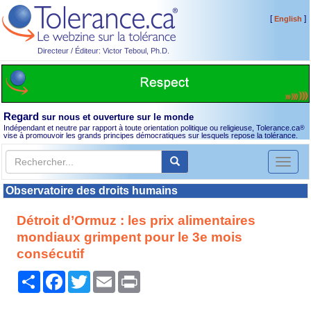
[
]
English
Directeur / Éditeur: Victor Teboul, Ph.D.
Regard
sur nous et ouverture sur le monde
Indépendant et neutre par rapport à toute orientation politique ou religieuse, Tolerance.ca
®
vise à promouvoir les grands principes démocratiques sur lesquels repose la tolérance.
Toggl
naviga
Observatoire des droits humains
Détroit d’Ormuz : les prix alimentaires
mondiaux grimpent pour le 3e mois
consécutif
Partager
Facebook
Twitter
Email
Print