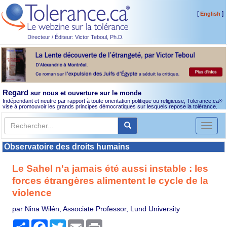
[
]
English
Directeur / Éditeur: Victor Teboul, Ph.D.
Regard
sur nous et ouverture sur le monde
Indépendant et neutre par rapport à toute orientation politique ou religieuse, Tolerance.ca
®
vise à promouvoir les grands principes démocratiques sur lesquels repose la tolérance.
Toggl
naviga
Observatoire des droits humains
Le Sahel n'a jamais été aussi instable : les
forces étrangères alimentent le cycle de la
violence
par Nina Wilén, Associate Professor, Lund University
Partager
Facebook
Twitter
Email
Print