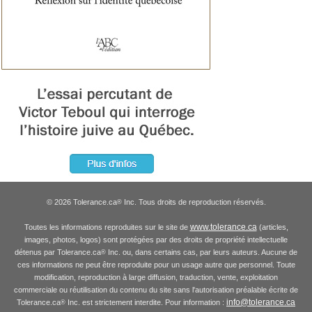
© 2026 Tolerance.ca
Inc. Tous droits de reproduction réservés.
®
www.tolerance.ca
Toutes les informations reproduites sur le site de
(articles,
images, photos, logos) sont protégées par des droits de propriété intellectuelle
détenus par Tolerance.ca
Inc. ou, dans certains cas, par leurs auteurs. Aucune de
®
ces informations ne peut être reproduite pour un usage autre que personnel. Toute
modification, reproduction à large diffusion, traduction, vente, exploitation
commerciale ou réutilisation du contenu du site sans l'autorisation préalable écrite de
info@tolerance.ca
Tolerance.ca
Inc. est strictement interdite. Pour information :
®