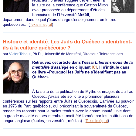
rédaction. J’avais suggéré cet entretien à
la suite de la conférence que Gaston Miron
avait prononcée au département d’études
françaises de l’Université McGill,
département dans lequel j'étais chargé d'enseignement en lettres
québécoises.
(
)
Texte intégral
Histoire et identité. Les Juifs du Québec s’identifient-
ils à la culture québécoise ?
par
Victor Teboul
, Ph.D., Université de Montréal, Directeur, Tolerance.ca
®
Retrouvez cet article dans l'essai
Libérons-nous de la
mentalité d'assiégé
en cliquant
ICI
.
Il s'intitule dans
ce livre «Pourquoi les Juifs ne s'identifient pas au
Québec».
À la suite de la publication de Mythe et images du Juif au
Québec, j’avais été sollicité à prononcer plusieurs
conférences sur les rapports entre Juifs et Québécois. L’arrivée au pouvoir
en 1976 du Parti québécois, qui préconisait la souveraineté du Québec,
rendait les rapports pour le moins tendus avec la communauté juive dont
la grande majorité de ses membres avait été formée par les institutions de
langue anglaise (écoles, universités, médias).
(
)
Texte intégral