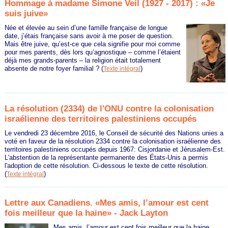
Hommage à madame Simone Veil (1927 - 2017) : «Je
suis juive»
Née et élevée au sein d’une famille française de longue
date, j’étais française sans avoir à me poser de question.
Mais être juive, qu’est-ce que cela signifie pour moi comme
pour mes parents, dès lors qu’agnostique – comme l’étaient
déjà mes grands-parents – la religion était totalement
absente de notre foyer familial ?
(
)
Texte intégral
La résolution (2334) de l'ONU contre la colonisation
israélienne des territoires palestiniens occupés
Le vendredi 23 décembre 2016, le Conseil de sécurité des Nations unies a
voté en faveur de la résolution 2334 contre la colonisation israélienne des
territoires palestiniens occupés depuis 1967: Cisjordanie et Jérusalem-Est.
L'abstention de la représentante permanente des États-Unis a permis
l'adoption de cette résolution. Ci-dessous le texte de cette résolution.
(
)
Texte intégral
Lettre aux Canadiens. «Mes amis, l’amour est cent
fois meilleur que la haine» - Jack Layton
Mes amis, l’amour est cent fois meilleur que la haine.