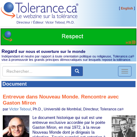
[
]
English
Directeur / Éditeur: Victor Teboul, Ph.D.
Regard
sur nous et ouverture sur le monde
Indépendant et neutre par rapport à toute orientation politique ou religieuse, Tolerance.ca
®
vise à promouvoir les grands principes démocratiques sur lesquels repose la tolérance.
Toggl
naviga
Document
Entrevue dans Nouveau Monde. Rencontre avec
Gaston Miron
par
Victor Teboul
, Ph.D., Université de Montréal, Directeur, Tolerance.ca
®
Le document historique qui suit est une
entrevue exclusive accordée par le poète
Gaston Miron, en mai 1972, à la revue
Nouveau Monde dont je dirigeais la