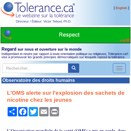
[
]
English
Directeur / Éditeur: Victor Teboul, Ph.D.
Regard
sur nous et ouverture sur le monde
Indépendant et neutre par rapport à toute orientation politique ou religieuse, Tolerance.ca
®
vise à promouvoir les grands principes démocratiques sur lesquels repose la tolérance.
Toggl
naviga
Observatoire des droits humains
L’OMS alerte sur l’explosion des sachets de
nicotine chez les jeunes
Partager
Facebook
Twitter
Email
Print
L’Organisation mondiale de la santé (OMS) a mis en garde, dans