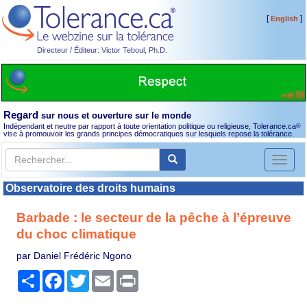
[
]
English
Directeur / Éditeur: Victor Teboul, Ph.D.
Regard
sur nous et ouverture sur le monde
Indépendant et neutre par rapport à toute orientation politique ou religieuse, Tolerance.ca
®
vise à promouvoir les grands principes démocratiques sur lesquels repose la tolérance.
Toggl
naviga
Observatoire des droits humains
Barbade : le secteur de la pêche à l’épreuve
du choc climatique
par Daniel Frédéric Ngono
Partager
Facebook
Twitter
Email
Print