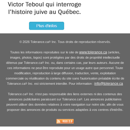
© 2026 Tolerance.ca
Inc. Tous droits de reproduction réservés.
®
www.tolerance.ca
Toutes les informations reproduites sur le site de
(articles,
images, photos, logos) sont protégées par des droits de propriété intellectuelle
détenus par Tolerance.ca
Inc. ou, dans certains cas, par leurs auteurs. Aucune de
®
ces informations ne peut être reproduite pour un usage autre que personnel. Toute
modification, reproduction à large diffusion, traduction, vente, exploitation
commerciale ou réutilisation du contenu du site sans l'autorisation préalable écrite de
info@tolerance.ca
Tolerance.ca
Inc. est strictement interdite. Pour information :
®
Tolerance.ca
Inc. n'est pas responsable des liens externes ni des contenus des
®
annonces publicitaires paraissant sur Tolerance.ca
. Les annonces publicitaires
®
peuvent utiliser des données relatives à votre navigation sur notre site, afin de vous
proposer des annonces de produits ou services adaptées à vos centres d'intérêts.