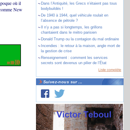
époque où il
~
Dans l’Antiquité, les Grecs n’étaient pas tous
les comme New
bodybuildés !
~
De 1940 à 1944, quel véhicule roulait en
l’absence de pétrole ?
~
Il n’y a pas si longtemps, les grillons
chantaient dans le métro parisien
~
Donald Trump ou la contagion du mal ordinaire
~
Incendies : le retour à la maison, angle mort de
la gestion de crise
~
Renseignement : comment les services
secrets sont devenus un pilier de l’État
Liste complète
Suivez-nous sur ...