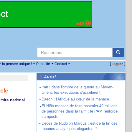
•
•
•
z la pensée unique !
Publicité
Contact
[
]
English
Aussi
~
Iran : dans l'ombre de la guerre au Moyen-
ècle
Orient, les exécutions s'accélèrent
~
Daech : l'Afrique au cœur de la menace
toire national
~
El Niño menace de faire basculer 49 millions
de personnes dans la faim : le PAM renforce
sa riposte
~
Décès de Rudolph Marcus : est-ce la fin des
théories analytiques élégantes ?