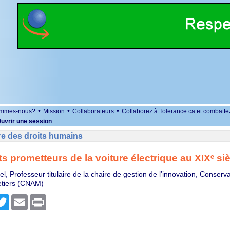
•
•
•
ommes-nous?
Mission
Collaborateurs
Collaborez à Tolerance.ca et combatte
uvrir une session
re des droits humains
s prometteurs de la voiture électrique au XIXᵉ si
el, Professeur titulaire de la chaire de gestion de l’innovation, Conserva
étiers (CNAM)
r
cebook
Twitter
Email
Print