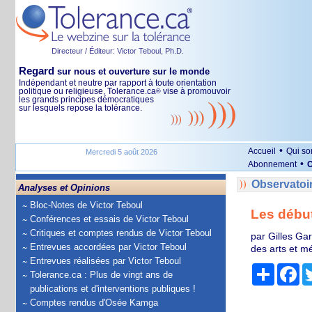
Directeur / Éditeur: Victor Teboul, Ph.D.
Regard
sur nous et ouverture sur le monde
Indépendant et neutre par rapport à toute orientation
politique ou religieuse, Tolerance.ca
vise à promouvoir
®
les grands principes démocratiques
sur lesquels repose la tolérance.
•
Accueil
Qui s
Mercredi 5 août 2026
•
Abonnement
O
Observatoi
Analyses et Opinions
Bloc-Notes de Victor Teboul
Les début
Conférences et essais de Victor Teboul
Critiques et comptes rendus de Victor Teboul
par Gilles Gar
Entrevues accordées par Victor Teboul
des arts et m
Entrevues réalisées par Victor Teboul
Partage
Fa
Tolerance.ca : Plus de vingt ans de
publications et d'interventions publiques !
Comptes rendus d'Osée Kamga