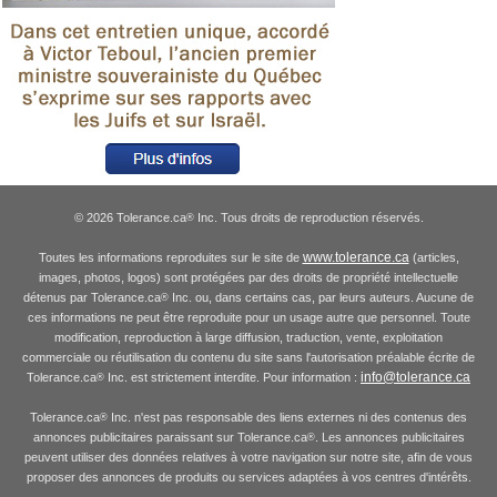
© 2026 Tolerance.ca
Inc. Tous droits de reproduction réservés.
®
www.tolerance.ca
Toutes les informations reproduites sur le site de
(articles,
images, photos, logos) sont protégées par des droits de propriété intellectuelle
détenus par Tolerance.ca
Inc. ou, dans certains cas, par leurs auteurs. Aucune de
®
ces informations ne peut être reproduite pour un usage autre que personnel. Toute
modification, reproduction à large diffusion, traduction, vente, exploitation
commerciale ou réutilisation du contenu du site sans l'autorisation préalable écrite de
info@tolerance.ca
Tolerance.ca
Inc. est strictement interdite. Pour information :
®
Tolerance.ca
Inc. n'est pas responsable des liens externes ni des contenus des
®
annonces publicitaires paraissant sur Tolerance.ca
. Les annonces publicitaires
®
peuvent utiliser des données relatives à votre navigation sur notre site, afin de vous
proposer des annonces de produits ou services adaptées à vos centres d'intérêts.