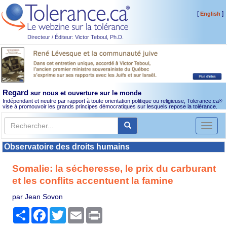
[
]
English
Directeur / Éditeur: Victor Teboul, Ph.D.
Regard
sur nous et ouverture sur le monde
Indépendant et neutre par rapport à toute orientation politique ou religieuse, Tolerance.ca
®
vise à promouvoir les grands principes démocratiques sur lesquels repose la tolérance.
Toggl
naviga
Observatoire des droits humains
Somalie: la sécheresse, le prix du carburant
et les conflits accentuent la famine
par Jean Sovon
Partager
Facebook
Twitter
Email
Print