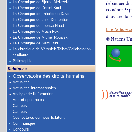
La Chronique de Bjarne Melkevik
débarquer dima
La Chronique de Daniel Baril
coordonnée pa
La Chronique de Frédérique David
à rassurer la 
La Chronique de Julie Dumontier
La Chronique de Léonce Naud
Lire l'article 
La Chronique de Masri Feki
La Chronique de Michel Rogalski
© Nations Un
La Chronique de Sami Bibi
La chronique de Véronick Talbot/Collaboration
étudiante
Philosophie
Rubriques
Observatoire des droits humains
Actualités
Actualités Internationales
Analyse de l'information
Arts et spectacles
Campus
Campus
Ces lectures qui nous habitent
Communiqué
Concours