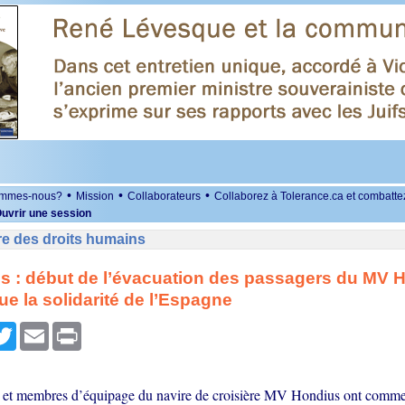
•
•
•
ommes-nous?
Mission
Collaborateurs
Collaborez à Tolerance.ca et combatte
uvrir une session
re des droits humains
s : début de l’évacuation des passagers du MV 
ue la solidarité de l’Espagne
r
cebook
Twitter
Email
Print
 et membres d’équipage du navire de croisière MV Hondius ont comm