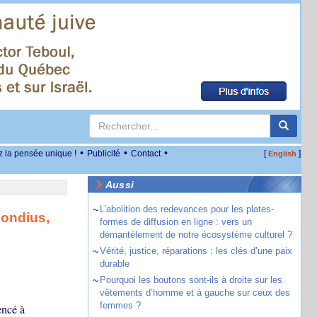
•
•
•
z la pensée unique !
Publicité
Contact
[
]
English
Aussi
~
L’abolition des redevances pour les plates-
Hondius,
formes de diffusion en ligne : vers un
démantèlement de notre écosystème culturel ?
~
Vérité, justice, réparations : les clés d’une paix
durable
~
Pourquoi les boutons sont-ils à droite sur les
vêtements d’homme et à gauche sur ceux des
femmes ?
encé à