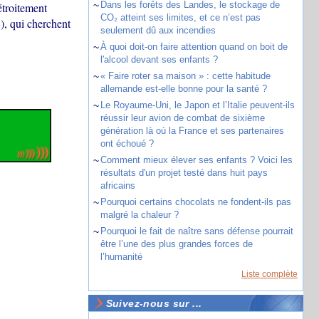
~
Dans les forêts des Landes, le stockage de
étroitement
CO₂ atteint ses limites, et ce n’est pas
), qui cherchent
seulement dû aux incendies
.
~
À quoi doit-on faire attention quand on boit de
l'alcool devant ses enfants ?
~
« Faire roter sa maison » : cette habitude
allemande est-elle bonne pour la santé ?
~
Le Royaume-Uni, le Japon et l’Italie peuvent-ils
réussir leur avion de combat de sixième
génération là où la France et ses partenaires
ont échoué ?
~
Comment mieux élever ses enfants ? Voici les
résultats d'un projet testé dans huit pays
africains
~
Pourquoi certains chocolats ne fondent-ils pas
malgré la chaleur ?
~
Pourquoi le fait de naître sans défense pourrait
être l’une des plus grandes forces de
l’humanité
Liste complète
Suivez-nous sur ...