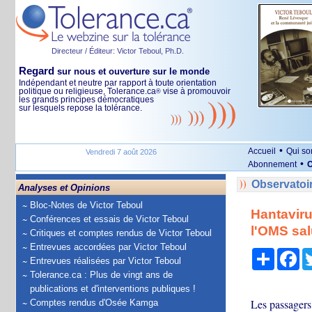
Directeur / Éditeur: Victor Teboul, Ph.D.
Regard
sur nous et ouverture sur le monde
Indépendant et neutre par rapport à toute orientation
politique ou religieuse, Tolerance.ca
vise à promouvoir
®
les grands principes démocratiques
sur lesquels repose la tolérance.
•
Accueil
Qui s
Vendredi 7 août 2026
•
Abonnement
O
Observatoi
Analyses et Opinions
Bloc-Notes de Victor Teboul
Hantaviru
Conférences et essais de Victor Teboul
l'OMS sal
Critiques et comptes rendus de Victor Teboul
Entrevues accordées par Victor Teboul
Partage
Fa
Entrevues réalisées par Victor Teboul
Tolerance.ca : Plus de vingt ans de
publications et d'interventions publiques !
Les passagers
Comptes rendus d'Osée Kamga