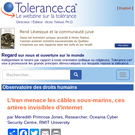
[
]
English
Directeur / Éditeur: Victor Teboul, Ph.D.
Regard
sur nous et ouverture sur le monde
Indépendant et neutre par rapport à toute orientation politique ou religieuse, Tolerance.ca
®
vise à promouvoir les grands principes démocratiques sur lesquels repose la tolérance.
Toggl
naviga
Observatoire des droits humains
L’Iran menace les câbles sous-marins, ces
artères invisibles d’internet
par Meredith Primrose Jones, Researcher, Oceania Cyber
Security Centre, RMIT University
Partager
Facebook
Twitter
Email
Print