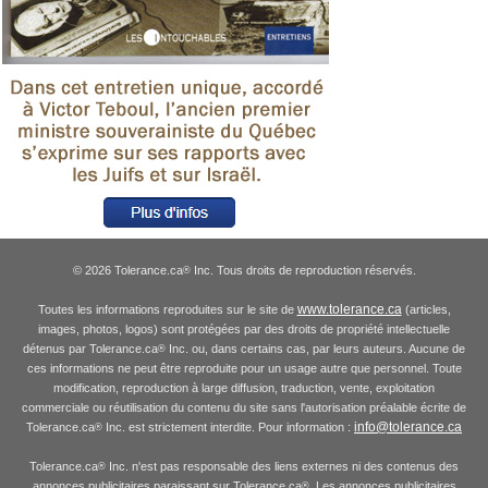
© 2026 Tolerance.ca
Inc. Tous droits de reproduction réservés.
®
www.tolerance.ca
Toutes les informations reproduites sur le site de
(articles,
images, photos, logos) sont protégées par des droits de propriété intellectuelle
détenus par Tolerance.ca
Inc. ou, dans certains cas, par leurs auteurs. Aucune de
®
ces informations ne peut être reproduite pour un usage autre que personnel. Toute
modification, reproduction à large diffusion, traduction, vente, exploitation
commerciale ou réutilisation du contenu du site sans l'autorisation préalable écrite de
info@tolerance.ca
Tolerance.ca
Inc. est strictement interdite. Pour information :
®
Tolerance.ca
Inc. n'est pas responsable des liens externes ni des contenus des
®
annonces publicitaires paraissant sur Tolerance.ca
. Les annonces publicitaires
®