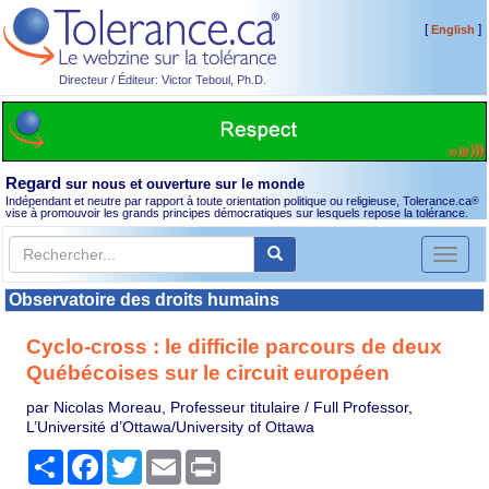
[
]
English
Directeur / Éditeur: Victor Teboul, Ph.D.
Regard
sur nous et ouverture sur le monde
Indépendant et neutre par rapport à toute orientation politique ou religieuse, Tolerance.ca
®
vise à promouvoir les grands principes démocratiques sur lesquels repose la tolérance.
Toggl
naviga
Observatoire des droits humains
Cyclo-cross : le difficile parcours de deux
Québécoises sur le circuit européen
par Nicolas Moreau, Professeur titulaire / Full Professor,
L’Université d’Ottawa/University of Ottawa
Partager
Facebook
Twitter
Email
Print