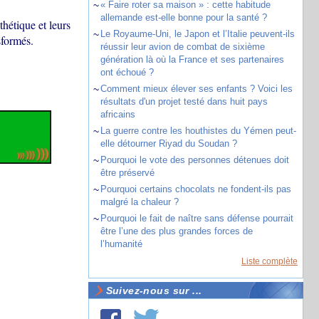
~
« Faire roter sa maison » : cette habitude
allemande est-elle bonne pour la santé ?
hétique et leurs
~
Le Royaume-Uni, le Japon et l’Italie peuvent-ils
sformés.
réussir leur avion de combat de sixième
génération là où la France et ses partenaires
ont échoué ?
~
Comment mieux élever ses enfants ? Voici les
résultats d'un projet testé dans huit pays
africains
~
La guerre contre les houthistes du Yémen peut-
elle détourner Riyad du Soudan ?
~
Pourquoi le vote des personnes détenues doit
être préservé
~
Pourquoi certains chocolats ne fondent-ils pas
malgré la chaleur ?
~
Pourquoi le fait de naître sans défense pourrait
être l’une des plus grandes forces de
l’humanité
Liste complète
Suivez-nous sur ...