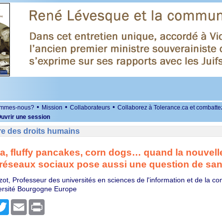
•
•
•
ommes-nous?
Mission
Collaborateurs
Collaborez à Tolerance.ca et combatte
uvrir une session
re des droits humains
a, fluffy pancakes, corn dogs… quand la nouvelle
réseaux sociaux pose aussi une question de san
zot, Professeur des universités en sciences de l'information et de la c
ersité Bourgogne Europe
r
cebook
Twitter
Email
Print