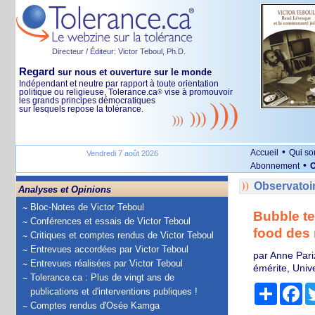
Directeur / Éditeur: Victor Teboul, Ph.D.
Regard
sur nous et ouverture sur le monde
Indépendant et neutre par rapport à toute orientation
politique ou religieuse, Tolerance.ca
vise à promouvoir
®
les grands principes démocratiques
sur lesquels repose la tolérance.
•
Accueil
Qui s
Vendredi 7 août 2026
•
Abonnement
O
Observatoi
Analyses et Opinions
Bloc-Notes de Victor Teboul
Bubble te
Conférences et essais de Victor Teboul
food des 
Critiques et comptes rendus de Victor Teboul
Entrevues accordées par Victor Teboul
par Anne Pari
Entrevues réalisées par Victor Teboul
émérite, Univ
Tolerance.ca : Plus de vingt ans de
Partage
Fa
publications et d'interventions publiques !
Comptes rendus d'Osée Kamga