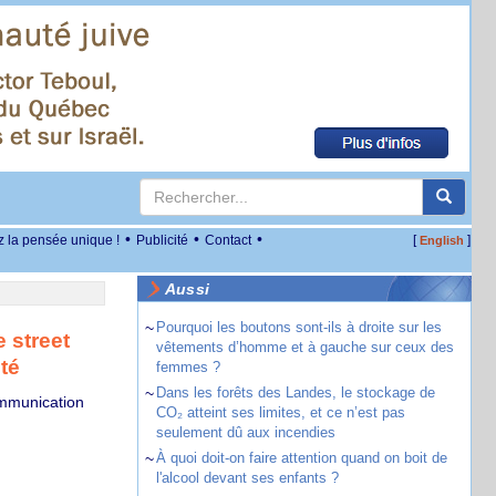
•
•
•
z la pensée unique !
Publicité
Contact
[
]
English
Aussi
~
Pourquoi les boutons sont-ils à droite sur les
 street
vêtements d’homme et à gauche sur ceux des
té
femmes ?
~
Dans les forêts des Landes, le stockage de
ommunication
CO₂ atteint ses limites, et ce n’est pas
seulement dû aux incendies
~
À quoi doit-on faire attention quand on boit de
l'alcool devant ses enfants ?