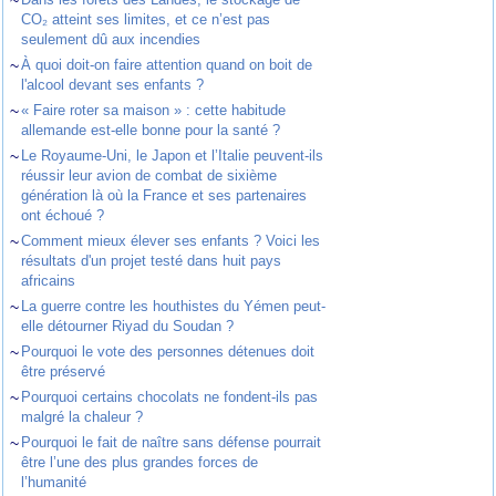
CO₂ atteint ses limites, et ce n’est pas
seulement dû aux incendies
~
À quoi doit-on faire attention quand on boit de
l'alcool devant ses enfants ?
~
« Faire roter sa maison » : cette habitude
allemande est-elle bonne pour la santé ?
~
Le Royaume-Uni, le Japon et l’Italie peuvent-ils
réussir leur avion de combat de sixième
génération là où la France et ses partenaires
ont échoué ?
~
Comment mieux élever ses enfants ? Voici les
résultats d'un projet testé dans huit pays
africains
~
La guerre contre les houthistes du Yémen peut-
elle détourner Riyad du Soudan ?
~
Pourquoi le vote des personnes détenues doit
être préservé
~
Pourquoi certains chocolats ne fondent-ils pas
malgré la chaleur ?
~
Pourquoi le fait de naître sans défense pourrait
être l’une des plus grandes forces de
l’humanité