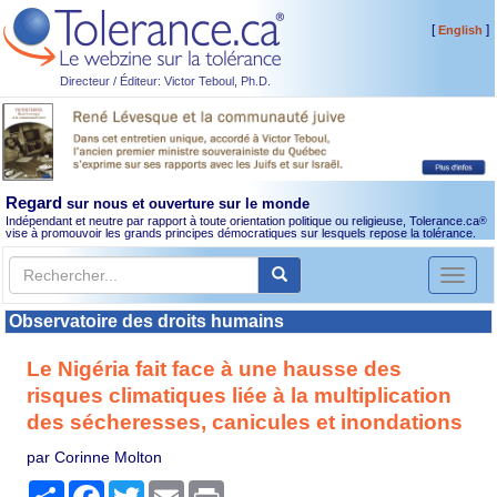
[
]
English
Directeur / Éditeur: Victor Teboul, Ph.D.
Regard
sur nous et ouverture sur le monde
Indépendant et neutre par rapport à toute orientation politique ou religieuse, Tolerance.ca
®
vise à promouvoir les grands principes démocratiques sur lesquels repose la tolérance.
Toggl
naviga
Observatoire des droits humains
Le Nigéria fait face à une hausse des
risques climatiques liée à la multiplication
des sécheresses, canicules et inondations
par Corinne Molton
Partager
Facebook
Twitter
Email
Print