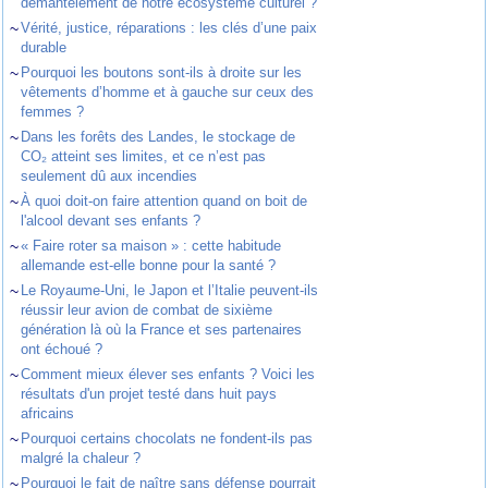
démantèlement de notre écosystème culturel ?
~
Vérité, justice, réparations : les clés d’une paix
durable
~
Pourquoi les boutons sont-ils à droite sur les
vêtements d’homme et à gauche sur ceux des
femmes ?
~
Dans les forêts des Landes, le stockage de
CO₂ atteint ses limites, et ce n’est pas
seulement dû aux incendies
~
À quoi doit-on faire attention quand on boit de
l'alcool devant ses enfants ?
~
« Faire roter sa maison » : cette habitude
allemande est-elle bonne pour la santé ?
~
Le Royaume-Uni, le Japon et l’Italie peuvent-ils
réussir leur avion de combat de sixième
génération là où la France et ses partenaires
ont échoué ?
~
Comment mieux élever ses enfants ? Voici les
résultats d'un projet testé dans huit pays
africains
~
Pourquoi certains chocolats ne fondent-ils pas
malgré la chaleur ?
~
Pourquoi le fait de naître sans défense pourrait