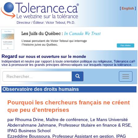
[
]
English
Directeur / Éditeur: Victor Teboul, Ph.D.
Regard
sur nous et ouverture sur le monde
Indépendant et neutre par rapport à toute orientation politique ou religieuse, Tolerance.ca
®
vise à promouvoir les grands principes démocratiques sur lesquels repose la tolérance.
Toggl
naviga
Observatoire des droits humains
Pourquoi les chercheurs français ne créent
que peu d’entreprises
par Rhouma Drine, Maître de conférence, Le Mans Université
Abderrahmane Jahmane, Professeur titulaire en finance & RSE,
IPAG Business School
Ezzeddine Boussoura, Professeur Assistant en gestion, IPAG