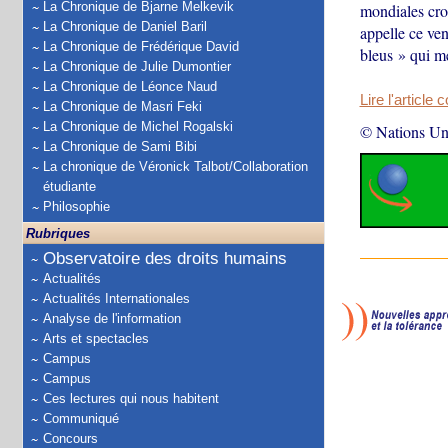
La Chronique de Bjarne Melkevik
mondiales cro
La Chronique de Daniel Baril
appelle ce ven
La Chronique de Frédérique David
bleus » qui me
La Chronique de Julie Dumontier
La Chronique de Léonce Naud
Lire l'article 
La Chronique de Masri Feki
La Chronique de Michel Rogalski
© Nations Un
La Chronique de Sami Bibi
La chronique de Véronick Talbot/Collaboration
étudiante
Philosophie
Rubriques
Observatoire des droits humains
Actualités
Actualités Internationales
Analyse de l'information
Arts et spectacles
Campus
Campus
Ces lectures qui nous habitent
Communiqué
Concours