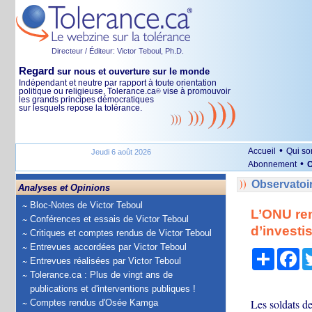
Directeur / Éditeur: Victor Teboul, Ph.D.
Regard
sur nous et ouverture sur le monde
Indépendant et neutre par rapport à toute orientation
politique ou religieuse, Tolerance.ca
vise à promouvoir
®
les grands principes démocratiques
sur lesquels repose la tolérance.
•
Accueil
Qui s
Jeudi 6 août 2026
•
Abonnement
O
Observatoi
Analyses et Opinions
Bloc-Notes de Victor Teboul
L’ONU re
Conférences et essais de Victor Teboul
d’investi
Critiques et comptes rendus de Victor Teboul
Entrevues accordées par Victor Teboul
Partage
Fa
Entrevues réalisées par Victor Teboul
Tolerance.ca : Plus de vingt ans de
publications et d'interventions publiques !
Les soldats de
Comptes rendus d'Osée Kamga