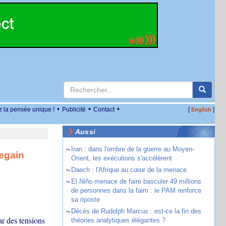
•
•
•
z la pensée unique !
Publicité
Contact
[
]
English
Aussi
~
Iran : dans l'ombre de la guerre au Moyen-
egain
Orient, les exécutions s'accélèrent
~
Daech : l'Afrique au cœur de la menace
~
El Niño menace de faire basculer 49 millions
de personnes dans la faim : le PAM renforce
sa riposte
~
Décès de Rudolph Marcus : est-ce la fin des
ar des tensions
théories analytiques élégantes ?