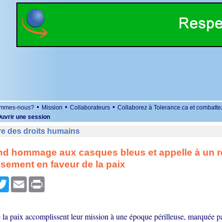
•
•
•
ommes-nous?
Mission
Collaborateurs
Collaborez à Tolerance.ca et combatte
uvrir une session
re des droits humains
nd hommage aux casques bleus et appelle à un r
ssement en faveur de la paix
r
cebook
Twitter
Email
Print
 la paix accomplissent leur mission à une époque périlleuse, marquée p