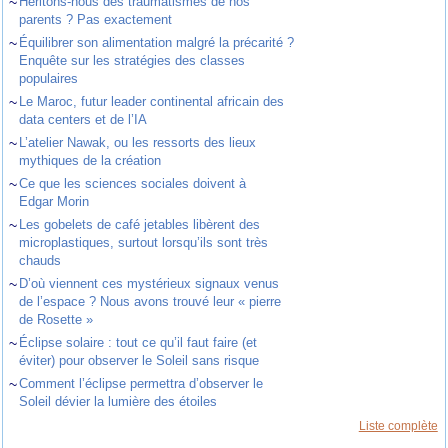
~
Héritons-nous des traumatismes de nos
parents ? Pas exactement
~
Équilibrer son alimentation malgré la précarité ?
Enquête sur les stratégies des classes
populaires
~
Le Maroc, futur leader continental africain des
data centers et de l’IA
~
L’atelier Nawak, ou les ressorts des lieux
mythiques de la création
~
Ce que les sciences sociales doivent à
Edgar Morin
~
Les gobelets de café jetables libèrent des
microplastiques, surtout lorsqu’ils sont très
chauds
~
D’où viennent ces mystérieux signaux venus
de l’espace ? Nous avons trouvé leur « pierre
de Rosette »
~
Éclipse solaire : tout ce qu’il faut faire (et
éviter) pour observer le Soleil sans risque
~
Comment l’éclipse permettra d’observer le
Soleil dévier la lumière des étoiles
Liste complète