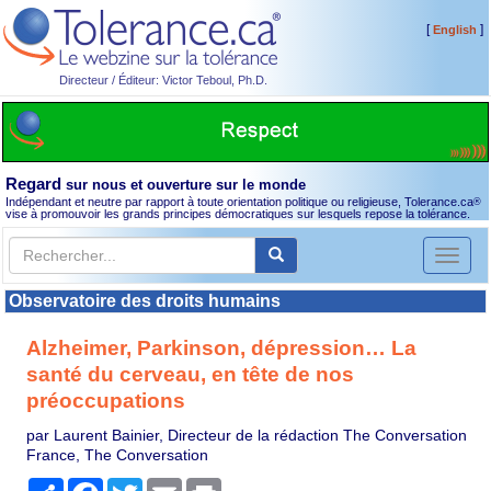
[
]
English
Directeur / Éditeur: Victor Teboul, Ph.D.
Regard
sur nous et ouverture sur le monde
Indépendant et neutre par rapport à toute orientation politique ou religieuse, Tolerance.ca
®
vise à promouvoir les grands principes démocratiques sur lesquels repose la tolérance.
Toggl
naviga
Observatoire des droits humains
Alzheimer, Parkinson, dépression… La
santé du cerveau, en tête de nos
préoccupations
par Laurent Bainier, Directeur de la rédaction The Conversation
France, The Conversation
Partager
Facebook
Twitter
Email
Print