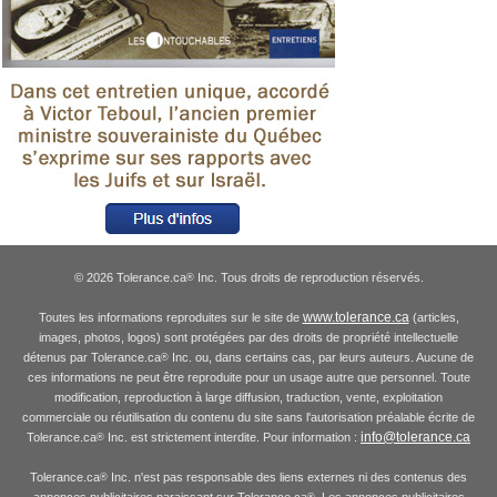
© 2026 Tolerance.ca
Inc. Tous droits de reproduction réservés.
®
www.tolerance.ca
Toutes les informations reproduites sur le site de
(articles,
images, photos, logos) sont protégées par des droits de propriété intellectuelle
détenus par Tolerance.ca
Inc. ou, dans certains cas, par leurs auteurs. Aucune de
®
ces informations ne peut être reproduite pour un usage autre que personnel. Toute
modification, reproduction à large diffusion, traduction, vente, exploitation
commerciale ou réutilisation du contenu du site sans l'autorisation préalable écrite de
info@tolerance.ca
Tolerance.ca
Inc. est strictement interdite. Pour information :
®
Tolerance.ca
Inc. n'est pas responsable des liens externes ni des contenus des
®
annonces publicitaires paraissant sur Tolerance.ca
. Les annonces publicitaires
®