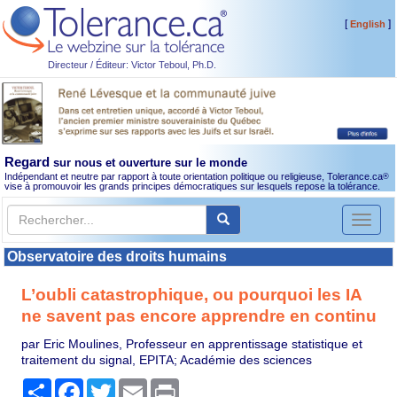
[
]
English
Directeur / Éditeur: Victor Teboul, Ph.D.
Regard
sur nous et ouverture sur le monde
Indépendant et neutre par rapport à toute orientation politique ou religieuse, Tolerance.ca
®
vise à promouvoir les grands principes démocratiques sur lesquels repose la tolérance.
Toggl
naviga
Observatoire des droits humains
L’oubli catastrophique, ou pourquoi les IA
ne savent pas encore apprendre en continu
par Eric Moulines, Professeur en apprentissage statistique et
traitement du signal, EPITA; Académie des sciences
Partager
Facebook
Twitter
Email
Print