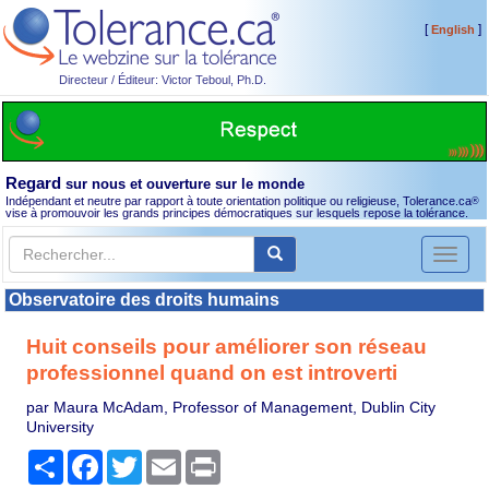
[
]
English
Directeur / Éditeur: Victor Teboul, Ph.D.
Regard
sur nous et ouverture sur le monde
Indépendant et neutre par rapport à toute orientation politique ou religieuse, Tolerance.ca
®
vise à promouvoir les grands principes démocratiques sur lesquels repose la tolérance.
Toggl
naviga
Observatoire des droits humains
Huit conseils pour améliorer son réseau
professionnel quand on est introverti
par Maura McAdam, Professor of Management, Dublin City
University
Partager
Facebook
Twitter
Email
Print