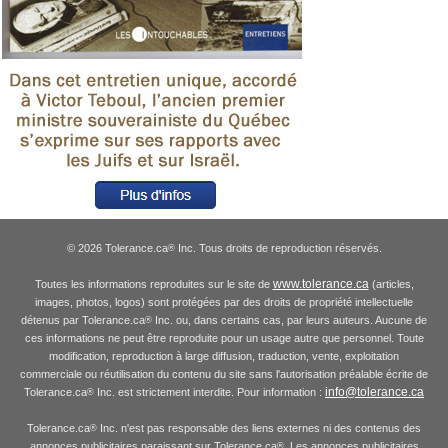
© 2026 Tolerance.ca
Inc. Tous droits de reproduction réservés.
®
www.tolerance.ca
Toutes les informations reproduites sur le site de
(articles,
images, photos, logos) sont protégées par des droits de propriété intellectuelle
détenus par Tolerance.ca
Inc. ou, dans certains cas, par leurs auteurs. Aucune de
®
ces informations ne peut être reproduite pour un usage autre que personnel. Toute
modification, reproduction à large diffusion, traduction, vente, exploitation
commerciale ou réutilisation du contenu du site sans l'autorisation préalable écrite de
info@tolerance.ca
Tolerance.ca
Inc. est strictement interdite. Pour information :
®
Tolerance.ca
Inc. n'est pas responsable des liens externes ni des contenus des
®
annonces publicitaires paraissant sur Tolerance.ca
. Les annonces publicitaires
®