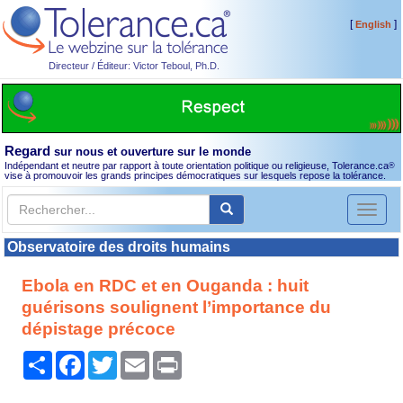
[
]
English
Directeur / Éditeur: Victor Teboul, Ph.D.
Regard
sur nous et ouverture sur le monde
Indépendant et neutre par rapport à toute orientation politique ou religieuse, Tolerance.ca
®
vise à promouvoir les grands principes démocratiques sur lesquels repose la tolérance.
Toggl
naviga
Observatoire des droits humains
Ebola en RDC et en Ouganda : huit
guérisons soulignent l’importance du
dépistage précoce
Partager
Facebook
Twitter
Email
Print