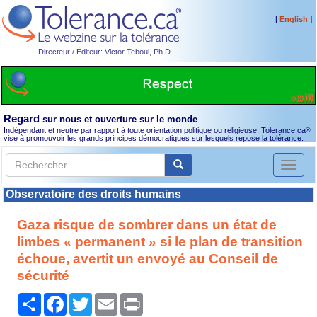
[
]
English
Directeur / Éditeur: Victor Teboul, Ph.D.
Regard
sur nous et ouverture sur le monde
Indépendant et neutre par rapport à toute orientation politique ou religieuse, Tolerance.ca
®
vise à promouvoir les grands principes démocratiques sur lesquels repose la tolérance.
Toggl
naviga
Observatoire des droits humains
Gaza risque de sombrer dans un état de
limbes « permanent » si le plan de transition
échoue, avertit un envoyé au Conseil de
sécurité
Partager
Facebook
Twitter
Email
Print