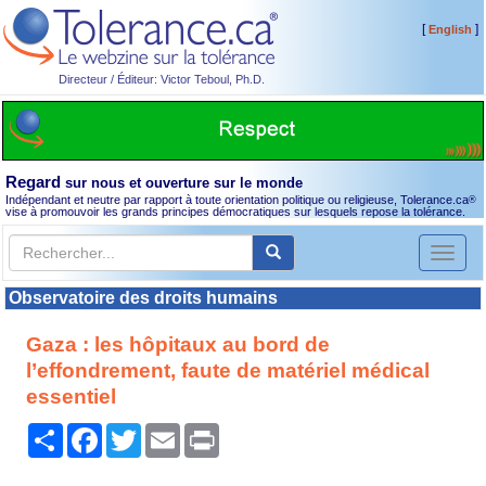
[
]
English
Directeur / Éditeur: Victor Teboul, Ph.D.
Regard
sur nous et ouverture sur le monde
Indépendant et neutre par rapport à toute orientation politique ou religieuse, Tolerance.ca
®
vise à promouvoir les grands principes démocratiques sur lesquels repose la tolérance.
Toggl
naviga
Observatoire des droits humains
Gaza : les hôpitaux au bord de
l’effondrement, faute de matériel médical
essentiel
Partager
Facebook
Twitter
Email
Print