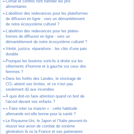
~
Climat et conflits font flamber les prix
alimentaires
~
L’abolition des redevances pour les plateformes
de diffusion en ligne : vers un démantèlement
de notre écosystème culturel ?
~
L’abolition des redevances pour les plates-
formes de diffusion en ligne : vers un
démantèlement de notre écosystème culturel ?
~
Vérité, justice, réparations : les clés d’une paix
durable
~
Pourquoi les boutons sont-ils à droite sur les
vêtements d’homme et à gauche sur ceux des
femmes ?
~
Dans les forêts des Landes, le stockage de
CO₂ atteint ses limites, et ce n’est pas
seulement dû aux incendies
~
À quoi doit-on faire attention quand on boit de
l'alcool devant ses enfants ?
~
« Faire roter sa maison » : cette habitude
allemande est-elle bonne pour la santé ?
~
Le Royaume-Uni, le Japon et l’Italie peuvent-ils
réussir leur avion de combat de sixième
génération là où la France et ses partenaires