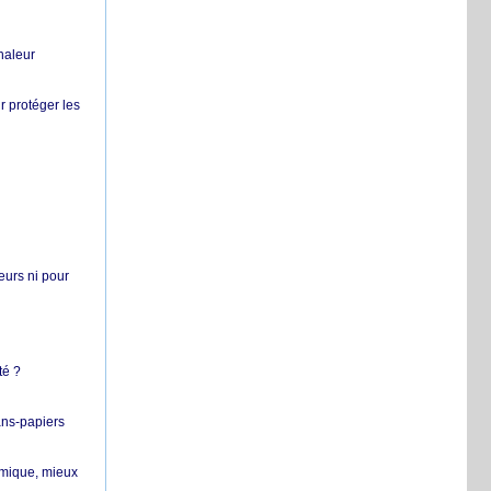
chaleur
r protéger les
teurs ni pour
té ?
ans-papiers
ermique, mieux