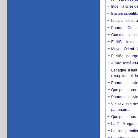
Inde : la crise 
Bavure scientif
Les plans de tra
Pourquoi Ceuta 
Comment la crise
El Niño : le mon
Moyen-Orient : 
El Niño : pourqu
À Sao Tomé-et-P
Espagne. Il faut
exceptionnel d
Pourquoi les vie
Que peut nous ap
Pourquoi les vie
Vie sexuelle des
partenaires
Que peut nous ap
La fée Morgane 
Les tout premier