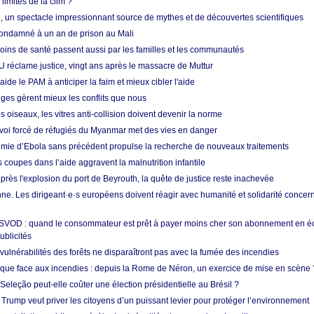
limites de la clim ?
re, un spectacle impressionnant source de mythes et de découvertes scientifiques
condamné à un an de prison au Mali
soins de santé passent aussi par les familles et les communautés
U réclame justice, vingt ans après le massacre de Muttur
aide le PAM à anticiper la faim et mieux cibler l'aide
nges gèrent mieux les conflits que nous
s oiseaux, les vitres anti-collision doivent devenir la norme
envoi forcé de réfugiés du Myanmar met des vies en danger
mie d’Ebola sans précédent propulse la recherche de nouveaux traitements
s coupes dans l’aide aggravent la malnutrition infantile
après l'explosion du port de Beyrouth, la quête de justice reste inachevée
e. Les dirigeant·e·s européens doivent réagir avec humanité et solidarité concerna
 SVOD : quand le consommateur est prêt à payer moins cher son abonnement en 
ublicités
vulnérabilités des forêts ne disparaîtront pas avec la fumée des incendies
tique face aux incendies : depuis la Rome de Néron, un exercice de mise en scène 
 Seleção peut-elle coûter une élection présidentielle au Brésil ?
 Trump veut priver les citoyens d’un puissant levier pour protéger l’environnement