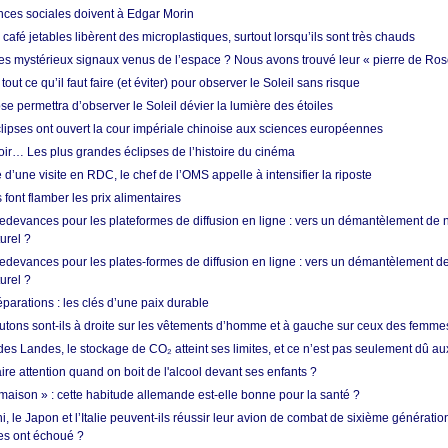
nces sociales doivent à Edgar Morin
café jetables libèrent des microplastiques, surtout lorsqu’ils sont très chauds
es mystérieux signaux venus de l’espace ? Nous avons trouvé leur « pierre de Ros
 tout ce qu’il faut faire (et éviter) pour observer le Soleil sans risque
e permettra d’observer le Soleil dévier la lumière des étoiles
ipses ont ouvert la cour impériale chinoise aux sciences européennes
oir… Les plus grandes éclipses de l’histoire du cinéma
 d’une visite en RDC, le chef de l’OMS appelle à intensifier la riposte
s font flamber les prix alimentaires
 redevances pour les plateformes de diffusion en ligne : vers un démantèlement de 
urel ?
redevances pour les plates-formes de diffusion en ligne : vers un démantèlement de
urel ?
réparations : les clés d’une paix durable
utons sont-ils à droite sur les vêtements d’homme et à gauche sur ceux des femme
des Landes, le stockage de CO₂ atteint ses limites, et ce n’est pas seulement dû au
aire attention quand on boit de l'alcool devant ses enfants ?
 maison » : cette habitude allemande est-elle bonne pour la santé ?
le Japon et l’Italie peuvent-ils réussir leur avion de combat de sixième génération
res ont échoué ?