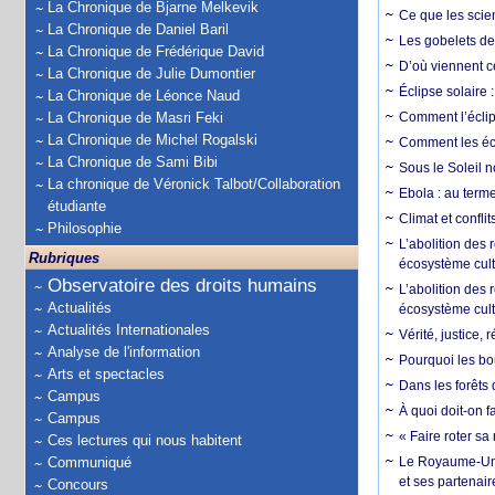
La Chronique de Bjarne Melkevik
Ce que les scie
La Chronique de Daniel Baril
Les gobelets de 
La Chronique de Frédérique David
D’où viennent c
La Chronique de Julie Dumontier
Éclipse solaire :
La Chronique de Léonce Naud
La Chronique de Masri Feki
Comment l’éclips
La Chronique de Michel Rogalski
Comment les écl
La Chronique de Sami Bibi
Sous le Soleil n
La chronique de Véronick Talbot/Collaboration
Ebola : au terme
étudiante
Climat et conflit
Philosophie
L’abolition des
Rubriques
écosystème cult
Observatoire des droits humains
L’abolition des 
Actualités
écosystème cult
Actualités Internationales
Vérité, justice, 
Analyse de l'information
Pourquoi les bo
Arts et spectacles
Dans les forêts 
Campus
À quoi doit-on f
Campus
« Faire roter sa
Ces lectures qui nous habitent
Communiqué
Le Royaume-Uni, 
et ses partenai
Concours