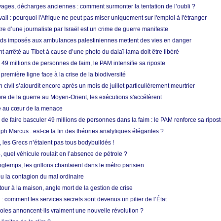
ges, décharges anciennes : comment surmonter la tentation de l’oubli ?
vail : pourquoi l'Afrique ne peut pas miser uniquement sur l'emploi à l'étranger
re d’une journaliste par Israël est un crime de guerre manifeste
tards imposés aux ambulances palestiniennes mettent des vies en danger
nt arrêté au Tibet à cause d’une photo du dalaï-lama doit être libéré
49 millions de personnes de faim, le PAM intensifie sa riposte
 première ligne face à la crise de la biodiversité
n civil s’alourdit encore après un mois de juillet particulièrement meurtrier
bre de la guerre au Moyen-Orient, les exécutions s'accélèrent
ue au cœur de la menace
e faire basculer 49 millions de personnes dans la faim : le PAM renforce sa ripos
h Marcus : est-ce la fin des théories analytiques élégantes ?
, les Grecs n’étaient pas tous bodybuildés !
 quel véhicule roulait en l’absence de pétrole ?
longtemps, les grillons chantaient dans le métro parisien
 la contagion du mal ordinaire
etour à la maison, angle mort de la gestion de crise
 comment les services secrets sont devenus un pilier de l’État
coles annoncent-ils vraiment une nouvelle révolution ?