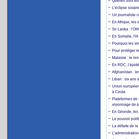
Quelles sont les 
L’éclipse solai
Un journaliste 
En Afrique, les 
Sri Lanka : l’ON
En Somalie, l'IA 
Pourquoi les si
Pour protéger le
Malaisie : le r
En RDC, l’épidé
Afghanistan : le
Liban : six ans 
Union européenn
à Ceuta
Plateformes de
visionnage de p
En Gironde, les 
Le pouvoir poli
La défaite de la
L’administration