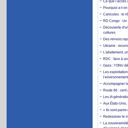
Ce que l’accès a
Pourquoi a-t-on
Canicules : le r
RD Congo : Un r
Découverte d'un
cultures
Des renvois rapi
Ukraine : reconst
L'allaitement, u
RDC : face à une
Gaza : l’ONU dé
Les exploitation
l’environnemen
Accompagner la f
Route 66 : cent 
Les IA générativ
Aux États-Unis, 
« Ils sont parm
Redessiner le m
La souveraineté 