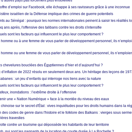
d’autres pays pas forcément plus ensoleillés
offre d’emploi sur Facebook, elle échappe à ses ravisseurs grâce à une inconnue
istère israélien de la Défense implique des crimes de guerre potentiels
nts au Sénégal : pourquoi les normes internationales peinent à saisir les réalités l
q ans après, l'offensive des talibans contre les droits s'intensifie
quels sont les facteurs qui influencent le plus leur comportement ?
homme ou à une femme de vous parler de développement personnel, ils n’emploie
homme ou une femme de vous parler de développement personnel, ils n’emploiero
es chevelures bouclées des Égyptiennes d’hier et d’aujourd’hui ?
ic d’inflation de 2022 résolu en seulement deux ans. Un héritage des leçons de 197
abanes : un jeu d’enfants qui interroge nos liens avec la nature
quels sont les facteurs qui influencent le plus leur comportement ?
eux, inondations : l’extrême droite à l’offensive
enir une « Nation Numérique » face à la montée du niveau des eaux
hinoise sur le secret d'État : vives inquiétudes pour les droits humains dans la r
 des codes de genre dans l'histoire et le folklore des Balkans : vierges sous serment
ières travesties
lte contre un tourisme qui dépossède les habitants de leur territoire
nb, qui sont les gagnants de la location de courte durée à La Rochelle ?