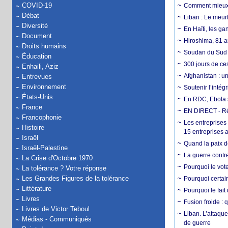
COVID-19
Comment mieux él
Débat
Liban : Le meurt
Diversité
En Haïti, les ga
Document
Hiroshima, 81 an
Droits humains
Soudan du Sud :
Éducation
300 jours de ce
Enhaili, Aziz
Afghanistan : u
Entrevues
Environnement
Soutenir l’intég
États-Unis
En RDC, Ebola s
France
EN DIRECT - Ré
Francophonie
Les entreprises
Histoire
15 entreprises 
Israël
Quand la paix de
Israël-Palestine
La guerre contr
La Crise d'Octobre 1970
Pourquoi le vot
La tolérance ? Votre réponse
Les Grandes Figures de la tolérance
Pourquoi certain
Littérature
Pourquoi le fait
Livres
Fusion froide : 
Livres de Victor Teboul
Liban. L’attaque
Médias - Communiqués
de guerre