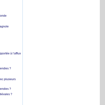
 monde
pagnole
pportée à l’afflux
cendies ?
vec plusieurs
cendies ?
diévales ?