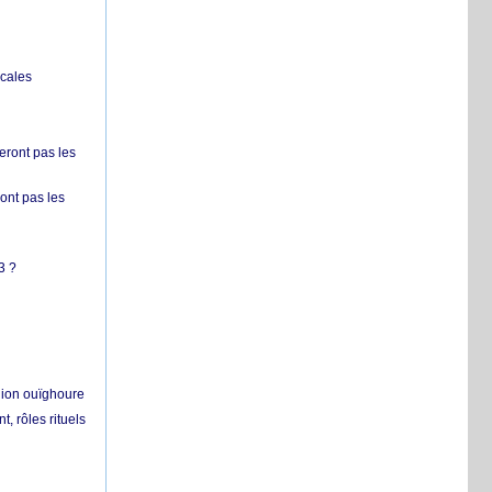
ocales
ront pas les
nt pas les
3 ?
égion ouïghoure
, rôles rituels