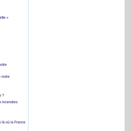
ette »
notre
 notre
s ?
x incendies
 là où la France