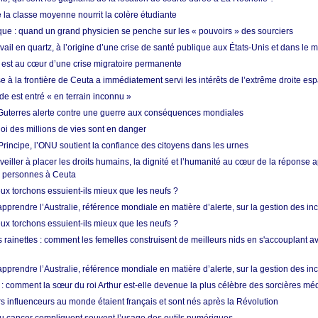
de la classe moyenne nourrit la colère étudiante
ique : quand un grand physicien se penche sur les « pouvoirs » des sourciers
vail en quartz, à l’origine d’une crise de santé publique aux États-Unis et dans le
est au cœur d’une crise migratoire permanente
 à la frontière de Ceuta a immédiatement servi les intérêts de l’extrême droite es
de est entré « en terrain inconnu »
Guterres alerte contre une guerre aux conséquences mondiales
oi des millions de vies sont en danger
rincipe, l’ONU soutient la confiance des citoyens dans les urnes
 veiller à placer les droits humains, la dignité et l’humanité au cœur de la réponse a
e personnes à Ceuta
ux torchons essuient-ils mieux que les neufs ?
prendre l’Australie, référence mondiale en matière d’alerte, sur la gestion des in
ux torchons essuient-ils mieux que les neufs ?
 rainettes : comment les femelles construisent de meilleurs nids en s'accouplant a
prendre l’Australie, référence mondiale en matière d’alerte, sur la gestion des in
: comment la sœur du roi Arthur est-elle devenue la plus célèbre des sorcières mé
s influenceurs au monde étaient français et sont nés après la Révolution