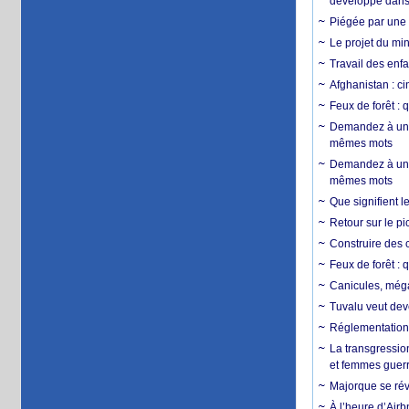
développé dans 
Piégée par une 
Le projet du min
Travail des enfa
Afghanistan : cin
Feux de forêt : 
Demandez à un 
mêmes mots
Demandez à un 
mêmes mots
Que signifient l
Retour sur le p
Construire des c
Feux de forêt : 
Canicules, mégaf
Tuvalu veut dev
Réglementation c
La transgression
et femmes guerr
Majorque se révo
À l’heure d’Airb