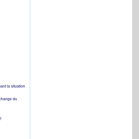
nt la situation
échange du
?