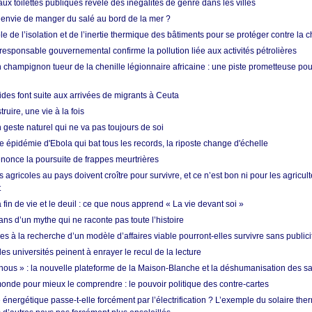
ux toilettes publiques révèle des inégalités de genre dans les villes
 envie de manger du salé au bord de la mer ?
ôle de l’isolation et de l’inertie thermique des bâtiments pour se protéger contre la 
esponsable gouvernemental confirme la pollution liée aux activités pétrolières
 champignon tueur de la chenille légionnaire africaine : une piste prometteuse pou
des font suite aux arrivées de migrants à Ceuta
ruire, une vie à la fois
n geste naturel qui ne va pas toujours de soi
 épidémie d'Ebola qui bat tous les records, la riposte change d'échelle
nonce la poursuite de frappes meurtrières
s agricoles au pays doivent croître pour survivre, et ce n’est bon ni pour les agricul
t
in de vie et le deuil : ce que nous apprend « La vie devant soi »
ans d’un mythe qui ne raconte pas toute l’histoire
es à la recherche d’un modèle d’affaires viable pourront-elles survivre sans publici
les universités peinent à enrayer le recul de la lecture
i nous » : la nouvelle plateforme de la Maison-Blanche et la déshumanisation des s
onde pour mieux le comprendre : le pouvoir politique des contre-cartes
énergétique passe-t-elle forcément par l’électrification ? L’exemple du solaire th