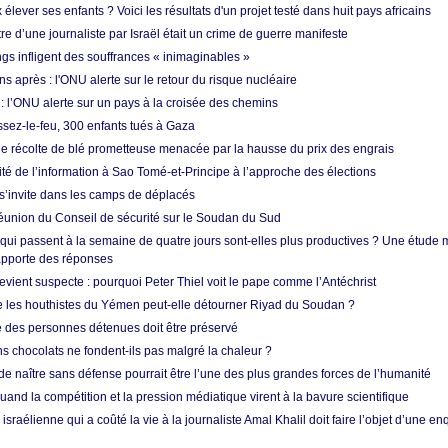
ever ses enfants ? Voici les résultats d'un projet testé dans huit pays africains
re d’une journaliste par Israël était un crime de guerre manifeste
ngs infligent des souffrances « inimaginables »
s après : l'ONU alerte sur le retour du risque nucléaire
 l’ONU alerte sur un pays à la croisée des chemins
ssez-le-feu, 300 enfants tués à Gaza
ne récolte de blé prometteuse menacée par la hausse du prix des engrais
rité de l’information à Sao Tomé-et-Principe à l’approche des élections
’invite dans les camps de déplacés
union du Conseil de sécurité sur le Soudan du Sud
 qui passent à la semaine de quatre jours sont-elles plus productives ? Une étude
apporte des réponses
vient suspecte : pourquoi Peter Thiel voit le pape comme l’Antéchrist
e les houthistes du Yémen peut-elle détourner Riyad du Soudan ?
e des personnes détenues doit être préservé
s chocolats ne fondent-ils pas malgré la chaleur ?
 de naître sans défense pourrait être l’une des plus grandes forces de l’humanité
quand la compétition et la pression médiatique virent à la bavure scientifique
 israélienne qui a coûté la vie à la journaliste Amal Khalil doit faire l’objet d’une e