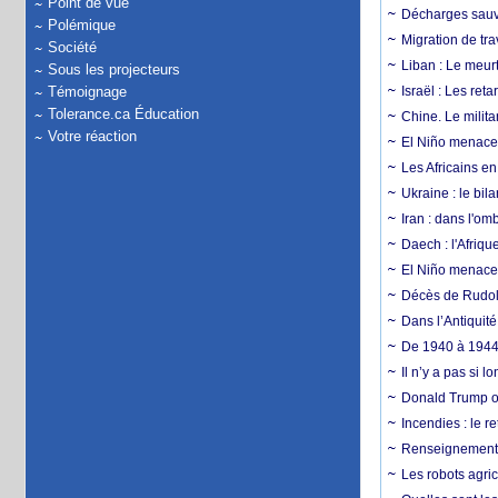
Point de vue
Décharges sauva
Polémique
Migration de tra
Société
Liban : Le meurt
Sous les projecteurs
Témoignage
Israël : Les re
Tolerance.ca Éducation
Chine. Le milita
Votre réaction
El Niño menace 
Les Africains en
Ukraine : le bila
Iran : dans l'om
Daech : l'Afriq
El Niño menace d
Décès de Rudolp
Dans l’Antiquité
De 1940 à 1944,
Il n’y a pas si 
Donald Trump ou
Incendies : le r
Renseignement :
Les robots agri