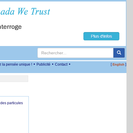
•
•
•
z la pensée unique !
Publicité
Contact
[
]
English
des particules