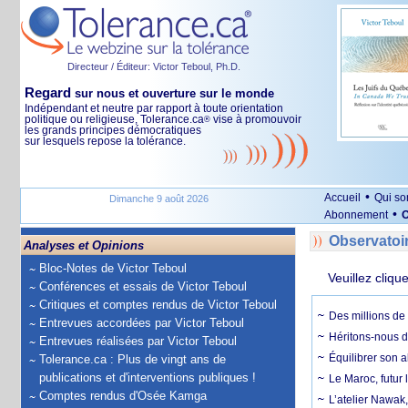
Directeur / Éditeur: Victor Teboul, Ph.D.
Regard
sur nous et ouverture sur le monde
Indépendant et neutre par rapport à toute orientation
politique ou religieuse, Tolerance.ca
vise à promouvoir
®
les grands principes démocratiques
sur lesquels repose la tolérance.
•
Accueil
Qui s
Dimanche 9 août 2026
•
Abonnement
O
Observatoi
Analyses et Opinions
Bloc-Notes de Victor Teboul
Veuillez cliqu
Conférences et essais de Victor Teboul
Critiques et comptes rendus de Victor Teboul
Des millions de 
Entrevues accordées par Victor Teboul
Héritons-nous d
Entrevues réalisées par Victor Teboul
Équilibrer son a
Tolerance.ca : Plus de vingt ans de
publications et d'interventions publiques !
Le Maroc, futur 
Comptes rendus d'Osée Kamga
L’atelier Nawak,