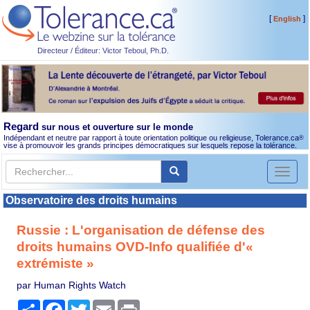
[
]
English
Directeur / Éditeur: Victor Teboul, Ph.D.
Regard
sur nous et ouverture sur le monde
Indépendant et neutre par rapport à toute orientation politique ou religieuse, Tolerance.ca
®
vise à promouvoir les grands principes démocratiques sur lesquels repose la tolérance.
Toggl
naviga
Observatoire des droits humains
Russie : L'organisation de défense des
droits humains OVD-Info qualifiée d'«
extrémiste »
par Human Rights Watch
Partager
Facebook
Twitter
Email
Print