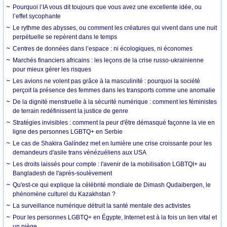
Pourquoi l’IA vous dit toujours que vous avez une excellente idée, ou
l’effet sycophante
Le rythme des abysses, ou comment les créatures qui vivent dans une nuit
perpétuelle se repèrent dans le temps
Centres de données dans l’espace : ni écologiques, ni économes
Marchés financiers africains : les leçons de la crise russo-ukrainienne
pour mieux gérer les risques
Les avions ne volent pas grâce à la masculinité : pourquoi la société
perçoit la présence des femmes dans les transports comme une anomalie
De la dignité menstruelle à la sécurité numérique : comment les féministes
de terrain redéfinissent la justice de genre
Stratégies invisibles : comment la peur d'être démasqué façonne la vie en
ligne des personnes LGBTQ+ en Serbie
Le cas de Shakira Galíndez met en lumière une crise croissante pour les
demandeurs d'asile trans vénézuéliens aux USA
Les droits laissés pour compte : l'avenir de la mobilisation LGBTQI+ au
Bangladesh de l'après-soulèvement
Qu'est-ce qui explique la célébrité mondiale de Dimash Qudaibergen, le
phénomène culturel du Kazakhstan ?
La surveillance numérique détruit la santé mentale des activistes
Pour les personnes LGBTQ+ en Égypte, Internet est à la fois un lien vital et
un piège