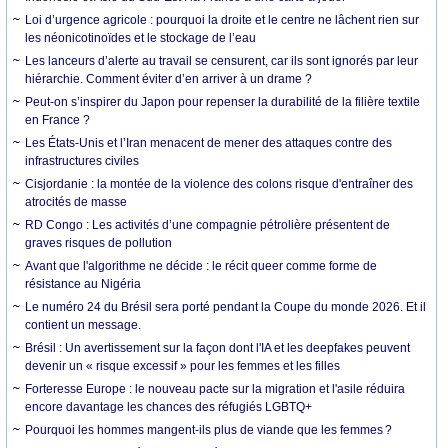
Loi d’urgence agricole : pourquoi la droite et le centre ne lâchent rien sur
les néonicotinoïdes et le stockage de l’eau
Les lanceurs d’alerte au travail se censurent, car ils sont ignorés par leur
hiérarchie. Comment éviter d’en arriver à un drame ?
Peut-on s’inspirer du Japon pour repenser la durabilité de la filière textile
en France ?
Les États-Unis et l’Iran menacent de mener des attaques contre des
infrastructures civiles
Cisjordanie : la montée de la violence des colons risque d'entraîner des
atrocités de masse
RD Congo : Les activités d’une compagnie pétrolière présentent de
graves risques de pollution
Avant que l'algorithme ne décide : le récit queer comme forme de
résistance au Nigéria
Le numéro 24 du Brésil sera porté pendant la Coupe du monde 2026. Et il
contient un message.
Brésil : Un avertissement sur la façon dont l'IA et les deepfakes peuvent
devenir un « risque excessif » pour les femmes et les filles
Forteresse Europe : le nouveau pacte sur la migration et l'asile réduira
encore davantage les chances des réfugiés LGBTQ+
Pourquoi les hommes mangent-ils plus de viande que les femmes ?