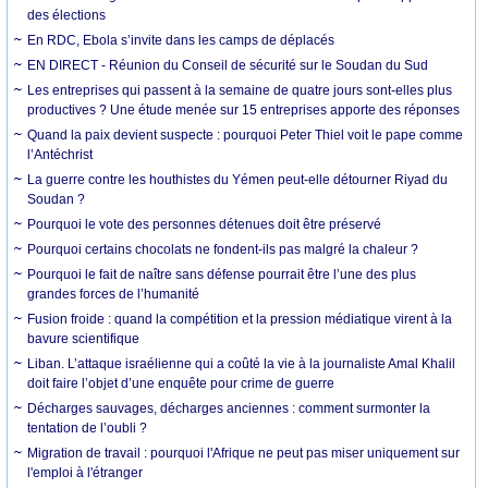
des élections
En RDC, Ebola s’invite dans les camps de déplacés
EN DIRECT - Réunion du Conseil de sécurité sur le Soudan du Sud
Les entreprises qui passent à la semaine de quatre jours sont-elles plus
productives ? Une étude menée sur 15 entreprises apporte des réponses
Quand la paix devient suspecte : pourquoi Peter Thiel voit le pape comme
l’Antéchrist
La guerre contre les houthistes du Yémen peut-elle détourner Riyad du
Soudan ?
Pourquoi le vote des personnes détenues doit être préservé
Pourquoi certains chocolats ne fondent-ils pas malgré la chaleur ?
Pourquoi le fait de naître sans défense pourrait être l’une des plus
grandes forces de l’humanité
Fusion froide : quand la compétition et la pression médiatique virent à la
bavure scientifique
Liban. L’attaque israélienne qui a coûté la vie à la journaliste Amal Khalil
doit faire l’objet d’une enquête pour crime de guerre
Décharges sauvages, décharges anciennes : comment surmonter la
tentation de l’oubli ?
Migration de travail : pourquoi l'Afrique ne peut pas miser uniquement sur
l'emploi à l'étranger