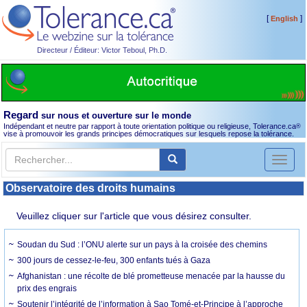
[
]
English
Directeur / Éditeur: Victor Teboul, Ph.D.
Regard
sur nous et ouverture sur le monde
Indépendant et neutre par rapport à toute orientation politique ou religieuse, Tolerance.ca
®
vise à promouvoir les grands principes démocratiques sur lesquels repose la tolérance.
Toggl
naviga
Observatoire des droits humains
Veuillez cliquer sur l'article que vous désirez consulter.
Soudan du Sud : l’ONU alerte sur un pays à la croisée des chemins
300 jours de cessez-le-feu, 300 enfants tués à Gaza
Afghanistan : une récolte de blé prometteuse menacée par la hausse du
prix des engrais
Soutenir l’intégrité de l’information à Sao Tomé-et-Principe à l’approche