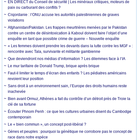
EN DIRECT du Conseil de sécurité | Les minéraux critiques, moteurs de
paix ou carburant des conflits ?
Cisjordanie : l’ONU accuse les autorités palestiniennes de graves
violations
Afghanistan/Pakistan. Les frappes meurtrières menées par le Pakistan
contre un centre de désintoxication à Kaboul doivent faire l’objet d’une
enquête en tant que possible crime de guerre – Nouvelle enquête
« Les femmes doivent prendre les devants dans la lutte contre les MGF » :
rencontre avec Tala, survivante et militante gambienne
Que deviendront nos médias d’information ? Les dilemmes face à l’IA
Le mur tarifaire de Donald Trump, brique après brique
Faut-il limiter le temps d’écran des enfants ? Les pédiatres américains
revoient leur position
Sans droit à un environnement sain, l’Europe des droits humains reste
inachevée
Bien avant Ormuz, Athènes a fait du contrôle d’un détroit près de Troie la
clé de sa fortune
Écouter Phnom Penh : ce que les cultures urbaines disent du Cambodge
contemporain
Le « bien commun », un concept post-libéral ?
Gènes et peuples : pourquoi la génétique ne corrobore pas le concept de
race dans notre espèce