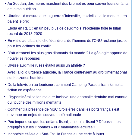
Au Soudan, des mères marchent des kilomètres pour sauver leurs enfants
de la malnutrition
Ukraine : à mesure que la guerre s’intensifie, les civils – et le monde – en
paient le prix
Ebola en RDC : en un peu plus de deux mois, l'épidémie frôle le bilan
record de 2018-2020
En visite au Liban, le chef des droits de l'homme de l'ONU réclame justice
pour les victimes du conflit
D'où viennent les plus gros diamants du monde ? La géologie apporte de
nouvelles réponses
Ulysse aux mille ruses était-il aussi un athlète ?
Avec la loi d’urgence agricole, la France contrevient au droit international
sur les zones humides
De la télévision au tourisme : comment Camping Paradis transforme la
fiction en expérience
L’hypominéralisation molaire-incisive, une anomalie dentaire mal connue
qui touche des millions d’enfants
Comment la présence de MSC Croisières dans les ports français est
devenue un enjeu de souveraineté nationale
Peu importe ce que les enfants lisent, tant qu’ils lisent ? Dépasser les
préjugés sur les « bonnes » et « mauvaises lectures »
Indonésie et Asie du Sud-Est : la France a une carte à jouer