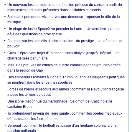
Un nouveau test permettrait une détection précoce du cancer à partir de
minuscules particules présentes dans les fluides corporels
Soins aux personnes vivant avec une démence : repenser le rôle de la
musique
Un étage de fusée SpaceX va percuter la Lune… Un accident qui pose
déjà des questions de droit spatial
Femmes sur les conseils d’administration : du prestige… au détriment du
pouvoir
Gaza : l'éprouvant trajet d'un patient sous dialyse jusqu'à l'hôpital… en
charrette tirée par un âne
Mali. Des preuves de crimes de guerre commis par des groupes armés
dans la région de Gao
Des empereurs romains à Donald Trump : quand les dirigeants politiques
se montrent dans les enceintes sportives
Forces de l’ordre et recours aux armes : comment la Révolution française
a posé les termes du débat
Une icône méconnue du marronnage : Selomoh del Castilho et le
capitaine Broos
Ils prétendaient revenir de Terre sainte : comment les poètes médiévaux
démasquaient les faux pèlerins
Sénégal : comment le football est passé d’un héritage colonial à une
passion nationale