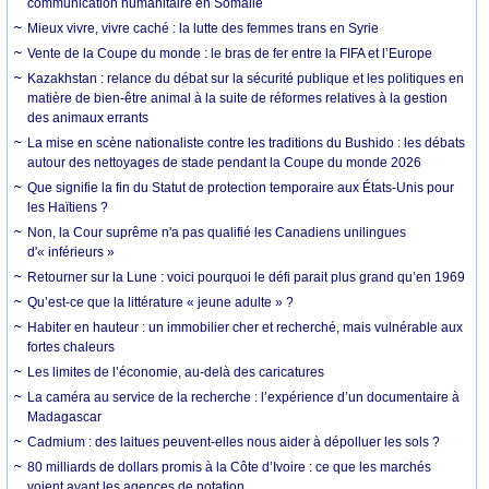
communication humanitaire en Somalie
Mieux vivre, vivre caché : la lutte des femmes trans en Syrie
Vente de la Coupe du monde : le bras de fer entre la FIFA et l’Europe
Kazakhstan : relance du débat sur la sécurité publique et les politiques en
matière de bien-être animal à la suite de réformes relatives à la gestion
des animaux errants
La mise en scène nationaliste contre les traditions du Bushido : les débats
autour des nettoyages de stade pendant la Coupe du monde 2026
Que signifie la fin du Statut de protection temporaire aux États-Unis pour
les Haïtiens ?
Non, la Cour suprême n'a pas qualifié les Canadiens unilingues
d'« inférieurs »
Retourner sur la Lune : voici pourquoi le défi parait plus grand qu’en 1969
Qu’est-ce que la littérature « jeune adulte » ?
Habiter en hauteur : un immobilier cher et recherché, mais vulnérable aux
fortes chaleurs
Les limites de l’économie, au-delà des caricatures
La caméra au service de la recherche : l’expérience d’un documentaire à
Madagascar
Cadmium : des laitues peuvent-elles nous aider à dépolluer les sols ?
80 milliards de dollars promis à la Côte d’Ivoire : ce que les marchés
voient avant les agences de notation