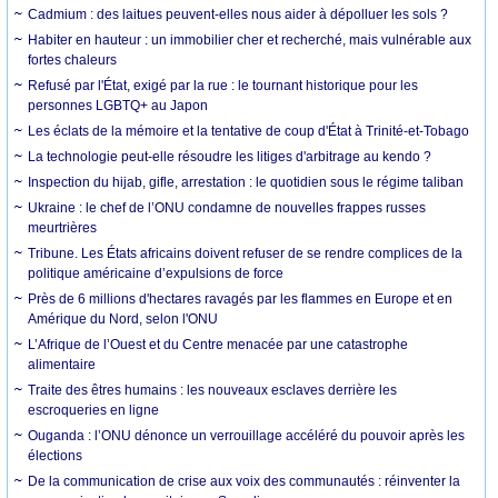
Cadmium : des laitues peuvent-elles nous aider à dépolluer les sols ?
Habiter en hauteur : un immobilier cher et recherché, mais vulnérable aux
fortes chaleurs
Refusé par l'État, exigé par la rue : le tournant historique pour les
personnes LGBTQ+ au Japon
Les éclats de la mémoire et la tentative de coup d'État à Trinité-et-Tobago
La technologie peut-elle résoudre les litiges d'arbitrage au kendo ?
Inspection du hijab, gifle, arrestation : le quotidien sous le régime taliban
Ukraine : le chef de l’ONU condamne de nouvelles frappes russes
meurtrières
Tribune. Les États africains doivent refuser de se rendre complices de la
politique américaine d’expulsions de force
Près de 6 millions d'hectares ravagés par les flammes en Europe et en
Amérique du Nord, selon l'ONU
L’Afrique de l’Ouest et du Centre menacée par une catastrophe
alimentaire
Traite des êtres humains : les nouveaux esclaves derrière les
escroqueries en ligne
Ouganda : l’ONU dénonce un verrouillage accéléré du pouvoir après les
élections
De la communication de crise aux voix des communautés : réinventer la