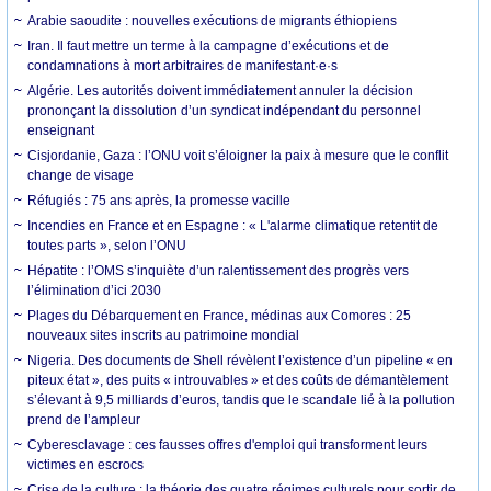
Arabie saoudite : nouvelles exécutions de migrants éthiopiens
Iran. Il faut mettre un terme à la campagne d’exécutions et de
condamnations à mort arbitraires de manifestant·e·s
Algérie. Les autorités doivent immédiatement annuler la décision
prononçant la dissolution d’un syndicat indépendant du personnel
enseignant
Cisjordanie, Gaza : l’ONU voit s’éloigner la paix à mesure que le conflit
change de visage
Réfugiés : 75 ans après, la promesse vacille
Incendies en France et en Espagne : « L'alarme climatique retentit de
toutes parts », selon l’ONU
Hépatite : l’OMS s’inquiète d’un ralentissement des progrès vers
l’élimination d’ici 2030
Plages du Débarquement en France, médinas aux Comores : 25
nouveaux sites inscrits au patrimoine mondial
Nigeria. Des documents de Shell révèlent l’existence d’un pipeline « en
piteux état », des puits « introuvables » et des coûts de démantèlement
s’élevant à 9,5 milliards d’euros, tandis que le scandale lié à la pollution
prend de l’ampleur
Cyberesclavage : ces fausses offres d'emploi qui transforment leurs
victimes en escrocs
Crise de la culture : la théorie des quatre régimes culturels pour sortir de