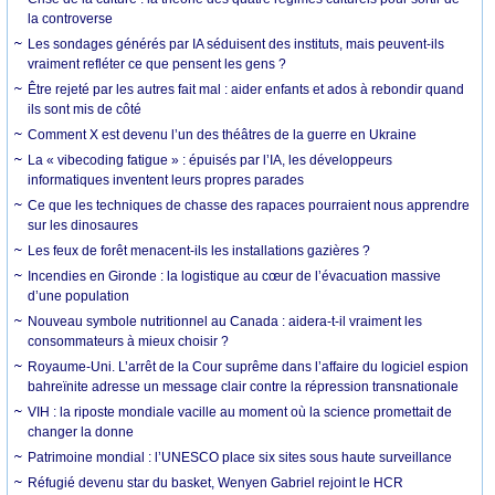
la controverse
Les sondages générés par IA séduisent des instituts, mais peuvent-ils
vraiment refléter ce que pensent les gens ?
Être rejeté par les autres fait mal : aider enfants et ados à rebondir quand
ils sont mis de côté
Comment X est devenu l’un des théâtres de la guerre en Ukraine
La « vibecoding fatigue » : épuisés par l’IA, les développeurs
informatiques inventent leurs propres parades
Ce que les techniques de chasse des rapaces pourraient nous apprendre
sur les dinosaures
Les feux de forêt menacent-ils les installations gazières ?
Incendies en Gironde : la logistique au cœur de l’évacuation massive
d’une population
Nouveau symbole nutritionnel au Canada : aidera-t-il vraiment les
consommateurs à mieux choisir ?
Royaume-Uni. L’arrêt de la Cour suprême dans l’affaire du logiciel espion
bahreïnite adresse un message clair contre la répression transnationale
VIH : la riposte mondiale vacille au moment où la science promettait de
changer la donne
Patrimoine mondial : l’UNESCO place six sites sous haute surveillance
Réfugié devenu star du basket, Wenyen Gabriel rejoint le HCR