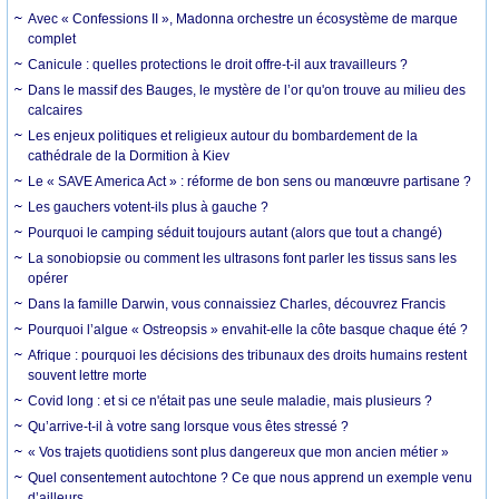
Avec « Confessions II », Madonna orchestre un écosystème de marque
complet
Canicule : quelles protections le droit offre-t-il aux travailleurs ?
Dans le massif des Bauges, le mystère de l’or qu'on trouve au milieu des
calcaires
Les enjeux politiques et religieux autour du bombardement de la
cathédrale de la Dormition à Kiev
Le « SAVE America Act » : réforme de bon sens ou manœuvre partisane ?
Les gauchers votent-ils plus à gauche ?
Pourquoi le camping séduit toujours autant (alors que tout a changé)
La sonobiopsie ou comment les ultrasons font parler les tissus sans les
opérer
Dans la famille Darwin, vous connaissiez Charles, découvrez Francis
Pourquoi l’algue « Ostreopsis » envahit-elle la côte basque chaque été ?
Afrique : pourquoi les décisions des tribunaux des droits humains restent
souvent lettre morte
Covid long : et si ce n'était pas une seule maladie, mais plusieurs ?
Qu’arrive-t-il à votre sang lorsque vous êtes stressé ?
« Vos trajets quotidiens sont plus dangereux que mon ancien métier »
Quel consentement autochtone ? Ce que nous apprend un exemple venu
d’ailleurs