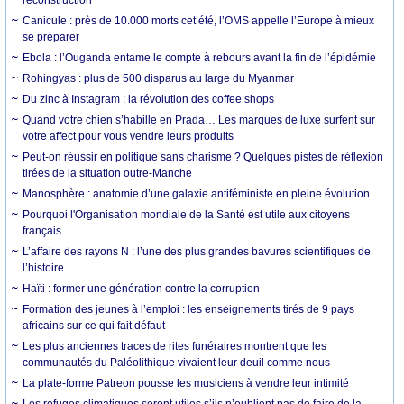
Canicule : près de 10.000 morts cet été, l’OMS appelle l’Europe à mieux
se préparer
Ebola : l’Ouganda entame le compte à rebours avant la fin de l’épidémie
Rohingyas : plus de 500 disparus au large du Myanmar
Du zinc à Instagram : la révolution des coffee shops
Quand votre chien s’habille en Prada… Les marques de luxe surfent sur
votre affect pour vous vendre leurs produits
Peut-on réussir en politique sans charisme ? Quelques pistes de réflexion
tirées de la situation outre-Manche
Manosphère : anatomie d’une galaxie antiféministe en pleine évolution
Pourquoi l'Organisation mondiale de la Santé est utile aux citoyens
français
L’affaire des rayons N : l’une des plus grandes bavures scientifiques de
l’histoire
Haïti : former une génération contre la corruption
Formation des jeunes à l’emploi : les enseignements tirés de 9 pays
africains sur ce qui fait défaut
Les plus anciennes traces de rites funéraires montrent que les
communautés du Paléolithique vivaient leur deuil comme nous
La plate-forme Patreon pousse les musiciens à vendre leur intimité
Les refuges climatiques seront utiles s’ils n’oublient pas de faire de la