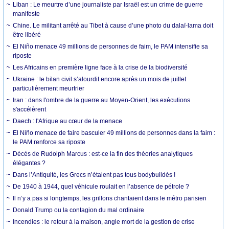
Liban : Le meurtre d’une journaliste par Israël est un crime de guerre
manifeste
Chine. Le militant arrêté au Tibet à cause d’une photo du dalaï-lama doit
être libéré
El Niño menace 49 millions de personnes de faim, le PAM intensifie sa
riposte
Les Africains en première ligne face à la crise de la biodiversité
Ukraine : le bilan civil s’alourdit encore après un mois de juillet
particulièrement meurtrier
Iran : dans l'ombre de la guerre au Moyen-Orient, les exécutions
s'accélèrent
Daech : l'Afrique au cœur de la menace
El Niño menace de faire basculer 49 millions de personnes dans la faim :
le PAM renforce sa riposte
Décès de Rudolph Marcus : est-ce la fin des théories analytiques
élégantes ?
Dans l’Antiquité, les Grecs n’étaient pas tous bodybuildés !
De 1940 à 1944, quel véhicule roulait en l’absence de pétrole ?
Il n’y a pas si longtemps, les grillons chantaient dans le métro parisien
Donald Trump ou la contagion du mal ordinaire
Incendies : le retour à la maison, angle mort de la gestion de crise