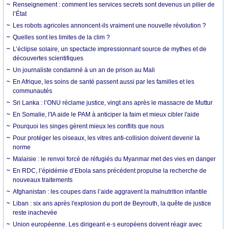
Renseignement : comment les services secrets sont devenus un pilier de
l’État
Les robots agricoles annoncent-ils vraiment une nouvelle révolution ?
Quelles sont les limites de la clim ?
L’éclipse solaire, un spectacle impressionnant source de mythes et de
découvertes scientifiques
Un journaliste condamné à un an de prison au Mali
En Afrique, les soins de santé passent aussi par les familles et les
communautés
Sri Lanka : l’ONU réclame justice, vingt ans après le massacre de Muttur
En Somalie, l'IA aide le PAM à anticiper la faim et mieux cibler l'aide
Pourquoi les singes gèrent mieux les conflits que nous
Pour protéger les oiseaux, les vitres anti-collision doivent devenir la
norme
Malaisie : le renvoi forcé de réfugiés du Myanmar met des vies en danger
En RDC, l’épidémie d’Ebola sans précédent propulse la recherche de
nouveaux traitements
Afghanistan : les coupes dans l’aide aggravent la malnutrition infantile
Liban : six ans après l'explosion du port de Beyrouth, la quête de justice
reste inachevée
Union européenne. Les dirigeant·e·s européens doivent réagir avec