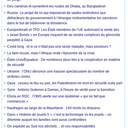
Des caméras IA surveillent les routes de Dhaka, au Bangladesh
Russie. Le projet de loi qui imposerait de vastes restrictions aux
détracteurs du gouvernement à l’étranger instrumentalise les sanctions
dans le but de bâillonner la dissidence
Europe/Israël et TPO. Les États membres de l’UE autorisant la vente des
« Israel Bonds » en Europe risquent de se rendre complices du génocide
perpétré à Gaza
Covid long : et si ce n’était pas une seule maladie, mais plusieurs ?
La faim recule, mais l’Afrique reste l’épicentre de la crise
États-Unis/Équateur : De nombreux abus liés à la coopération en matière
de sécurité
Ukraine : l’ONU dénonce une hausse spectaculaire du nombre de
victimes civiles
Gaza : cessez-le-feu ou pas, les Palestiniens ne sont en sécurité nulle part
Syrie : António Guterres à Damas, à l'heure de vérité pour la transition
Ebola en RDC : l’OMS alerte sur une épidémie « qui ne fait que
commencer »
Naufrages au large de la Mauritanie : 144 morts ou disparus
Dans « Histoire de jouets 5 », c’est la technologie vs les jouets – un
dilemme auquel les familles sont aussi confrontées
On expédie au Sud nos déchets… et nos responsabilités