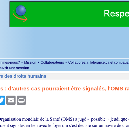
•
•
•
ommes-nous?
Mission
Collaborateurs
Collaborez à Tolerance.ca et combatte
uvrir une session
re des droits humains
s : d’autres cas pourraient être signalés, l’OMS r
r
cebook
Twitter
Email
Print
Organisation mondiale de la Santé (OMS) a jugé « possible » jeudi que 
oient signalés en lien avec le foyer qui s’est déclaré sur un navire de cro