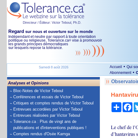
Directeur / Éditeur: Victor Teboul, Ph.D.
Regard
sur nous et ouverture sur le monde
Indépendant et neutre par rapport à toute orientation
politique ou religieuse, Tolerance.ca
vise à promouvoir
®
les grands principes démocratiques
sur lesquels repose la tolérance.
•
Accueil
Qui s
Samedi 8 août 2026
•
Abonnement
O
Observatoi
Analyses et Opinions
Bloc-Notes de Victor Teboul
Hantaviru
Conférences et essais de Victor Teboul
Critiques et comptes rendus de Victor Teboul
Partage
Fa
Entrevues accordées par Victor Teboul
Entrevues réalisées par Victor Teboul
Tolerance.ca : Plus de vingt ans de
Le chef de l’
publications et d'interventions publiques !
d’hantavirus s
Comptes rendus d'Osée Kamga