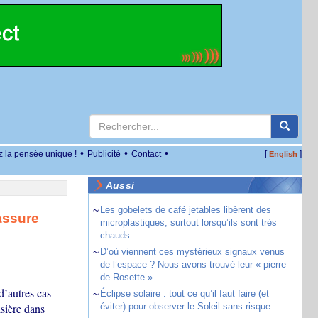
•
•
•
z la pensée unique !
Publicité
Contact
[
]
English
Aussi
~
Les gobelets de café jetables libèrent des
assure
microplastiques, surtout lorsqu’ils sont très
chauds
~
D’où viennent ces mystérieux signaux venus
de l’espace ? Nous avons trouvé leur « pierre
de Rosette »
d’autres cas
~
Éclipse solaire : tout ce qu’il faut faire (et
isière dans
éviter) pour observer le Soleil sans risque