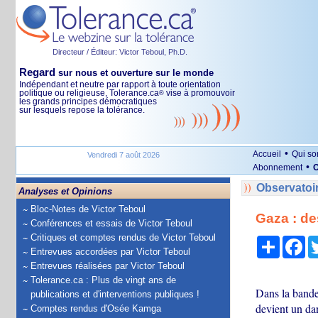
Directeur / Éditeur: Victor Teboul, Ph.D.
Regard
sur nous et ouverture sur le monde
Indépendant et neutre par rapport à toute orientation
politique ou religieuse, Tolerance.ca
vise à promouvoir
®
les grands principes démocratiques
sur lesquels repose la tolérance.
•
Accueil
Qui s
Vendredi 7 août 2026
•
Abonnement
O
Observatoi
Analyses et Opinions
Bloc-Notes de Victor Teboul
Gaza : de
Conférences et essais de Victor Teboul
Critiques et comptes rendus de Victor Teboul
Partage
Fa
Entrevues accordées par Victor Teboul
Entrevues réalisées par Victor Teboul
Tolerance.ca : Plus de vingt ans de
Dans la bande 
publications et d'interventions publiques !
devient un dan
Comptes rendus d'Osée Kamga