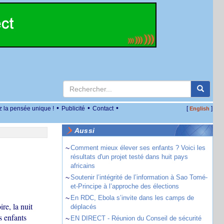
•
•
•
z la pensée unique !
Publicité
Contact
[
]
English
Aussi
~
Comment mieux élever ses enfants ? Voici les
résultats d'un projet testé dans huit pays
africains
~
Soutenir l’intégrité de l’information à Sao Tomé-
et-Principe à l’approche des élections
~
En RDC, Ebola s’invite dans les camps de
re, la nuit
déplacés
s enfants
~
EN DIRECT - Réunion du Conseil de sécurité