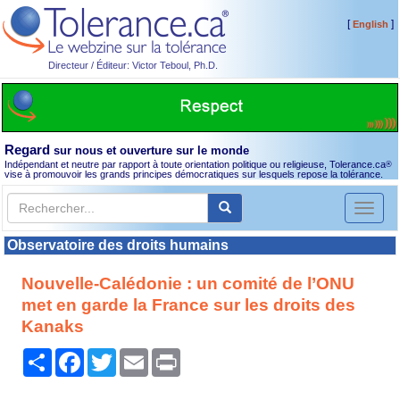
[
]
English
Directeur / Éditeur: Victor Teboul, Ph.D.
Regard
sur nous et ouverture sur le monde
Indépendant et neutre par rapport à toute orientation politique ou religieuse, Tolerance.ca
®
vise à promouvoir les grands principes démocratiques sur lesquels repose la tolérance.
Toggl
naviga
Observatoire des droits humains
Nouvelle-Calédonie : un comité de l’ONU
met en garde la France sur les droits des
Kanaks
Partager
Facebook
Twitter
Email
Print