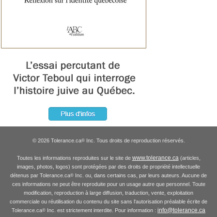
© 2026 Tolerance.ca
Inc. Tous droits de reproduction réservés.
®
www.tolerance.ca
Toutes les informations reproduites sur le site de
(articles,
images, photos, logos) sont protégées par des droits de propriété intellectuelle
détenus par Tolerance.ca
Inc. ou, dans certains cas, par leurs auteurs. Aucune de
®
ces informations ne peut être reproduite pour un usage autre que personnel. Toute
modification, reproduction à large diffusion, traduction, vente, exploitation
commerciale ou réutilisation du contenu du site sans l'autorisation préalable écrite de
info@tolerance.ca
Tolerance.ca
Inc. est strictement interdite. Pour information :
®