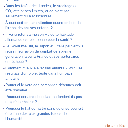
~
Dans les forêts des Landes, le stockage de
CO₂ atteint ses limites, et ce n’est pas
seulement dû aux incendies
~
À quoi doit-on faire attention quand on boit de
l'alcool devant ses enfants ?
~
« Faire roter sa maison » : cette habitude
allemande est-elle bonne pour la santé ?
~
Le Royaume-Uni, le Japon et l’Italie peuvent-ils
réussir leur avion de combat de sixième
génération là où la France et ses partenaires
ont échoué ?
~
Comment mieux élever ses enfants ? Voici les
résultats d'un projet testé dans huit pays
africains
~
Pourquoi le vote des personnes détenues doit
être préservé
~
Pourquoi certains chocolats ne fondent-ils pas
malgré la chaleur ?
~
Pourquoi le fait de naître sans défense pourrait
être l’une des plus grandes forces de
l’humanité
Liste complète