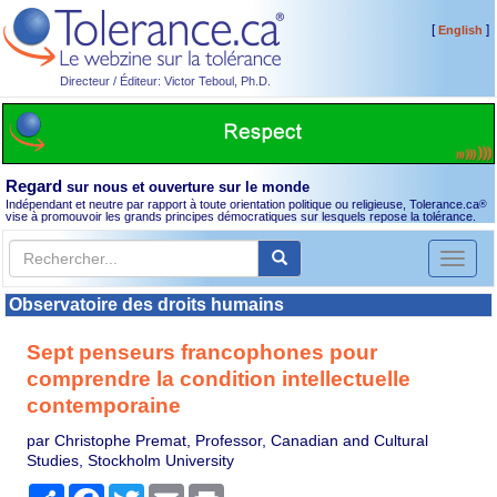
[
]
English
Directeur / Éditeur: Victor Teboul, Ph.D.
Regard
sur nous et ouverture sur le monde
Indépendant et neutre par rapport à toute orientation politique ou religieuse, Tolerance.ca
®
vise à promouvoir les grands principes démocratiques sur lesquels repose la tolérance.
Toggl
naviga
Observatoire des droits humains
Sept penseurs francophones pour
comprendre la condition intellectuelle
contemporaine
par Christophe Premat, Professor, Canadian and Cultural
Studies, Stockholm University
Partager
Facebook
Twitter
Email
Print