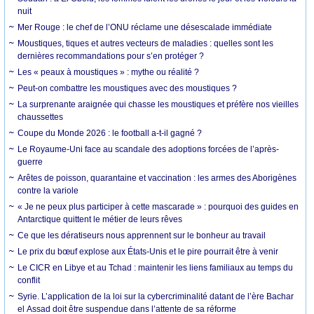
nuit
Mer Rouge : le chef de l’ONU réclame une désescalade immédiate
Moustiques, tiques et autres vecteurs de maladies : quelles sont les
dernières recommandations pour s’en protéger ?
Les « peaux à moustiques » : mythe ou réalité ?
Peut-on combattre les moustiques avec des moustiques ?
La surprenante araignée qui chasse les moustiques et préfère nos vieilles
chaussettes
Coupe du Monde 2026 : le football a-t-il gagné ?
Le Royaume-Uni face au scandale des adoptions forcées de l’après-
guerre
Arêtes de poisson, quarantaine et vaccination : les armes des Aborigènes
contre la variole
« Je ne peux plus participer à cette mascarade » : pourquoi des guides en
Antarctique quittent le métier de leurs rêves
Ce que les dératiseurs nous apprennent sur le bonheur au travail
Le prix du bœuf explose aux États-Unis et le pire pourrait être à venir
Le CICR en Libye et au Tchad : maintenir les liens familiaux au temps du
conflit
Syrie. L’application de la loi sur la cybercriminalité datant de l’ère Bachar
el Assad doit être suspendue dans l’attente de sa réforme