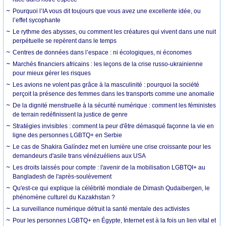
Pourquoi l’IA vous dit toujours que vous avez une excellente idée, ou
l’effet sycophante
Le rythme des abysses, ou comment les créatures qui vivent dans une nuit
perpétuelle se repèrent dans le temps
Centres de données dans l’espace : ni écologiques, ni économes
Marchés financiers africains : les leçons de la crise russo-ukrainienne
pour mieux gérer les risques
Les avions ne volent pas grâce à la masculinité : pourquoi la société
perçoit la présence des femmes dans les transports comme une anomalie
De la dignité menstruelle à la sécurité numérique : comment les féministes
de terrain redéfinissent la justice de genre
Stratégies invisibles : comment la peur d'être démasqué façonne la vie en
ligne des personnes LGBTQ+ en Serbie
Le cas de Shakira Galíndez met en lumière une crise croissante pour les
demandeurs d'asile trans vénézuéliens aux USA
Les droits laissés pour compte : l'avenir de la mobilisation LGBTQI+ au
Bangladesh de l'après-soulèvement
Qu'est-ce qui explique la célébrité mondiale de Dimash Qudaibergen, le
phénomène culturel du Kazakhstan ?
La surveillance numérique détruit la santé mentale des activistes
Pour les personnes LGBTQ+ en Égypte, Internet est à la fois un lien vital et