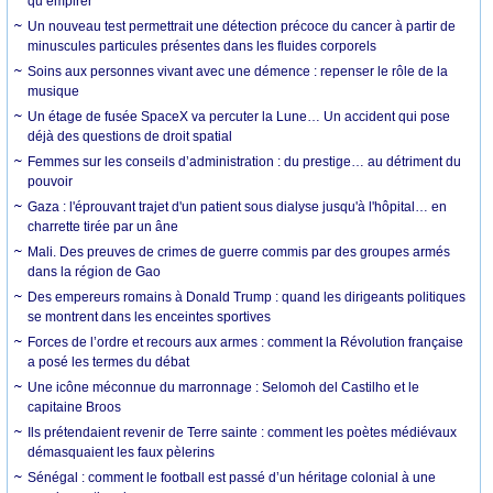
qu’empirer
Un nouveau test permettrait une détection précoce du cancer à partir de
minuscules particules présentes dans les fluides corporels
Soins aux personnes vivant avec une démence : repenser le rôle de la
musique
Un étage de fusée SpaceX va percuter la Lune… Un accident qui pose
déjà des questions de droit spatial
Femmes sur les conseils d’administration : du prestige… au détriment du
pouvoir
Gaza : l'éprouvant trajet d'un patient sous dialyse jusqu'à l'hôpital… en
charrette tirée par un âne
Mali. Des preuves de crimes de guerre commis par des groupes armés
dans la région de Gao
Des empereurs romains à Donald Trump : quand les dirigeants politiques
se montrent dans les enceintes sportives
Forces de l’ordre et recours aux armes : comment la Révolution française
a posé les termes du débat
Une icône méconnue du marronnage : Selomoh del Castilho et le
capitaine Broos
Ils prétendaient revenir de Terre sainte : comment les poètes médiévaux
démasquaient les faux pèlerins
Sénégal : comment le football est passé d’un héritage colonial à une