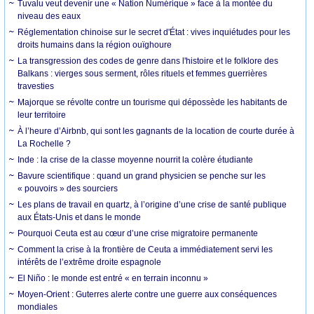
Tuvalu veut devenir une « Nation Numérique » face à la montée du
niveau des eaux
Réglementation chinoise sur le secret d'État : vives inquiétudes pour les
droits humains dans la région ouïghoure
La transgression des codes de genre dans l'histoire et le folklore des
Balkans : vierges sous serment, rôles rituels et femmes guerrières
travesties
Majorque se révolte contre un tourisme qui dépossède les habitants de
leur territoire
À l’heure d’Airbnb, qui sont les gagnants de la location de courte durée à
La Rochelle ?
Inde : la crise de la classe moyenne nourrit la colère étudiante
Bavure scientifique : quand un grand physicien se penche sur les
« pouvoirs » des sourciers
Les plans de travail en quartz, à l’origine d’une crise de santé publique
aux États-Unis et dans le monde
Pourquoi Ceuta est au cœur d’une crise migratoire permanente
Comment la crise à la frontière de Ceuta a immédiatement servi les
intérêts de l’extrême droite espagnole
El Niño : le monde est entré « en terrain inconnu »
Moyen-Orient : Guterres alerte contre une guerre aux conséquences
mondiales