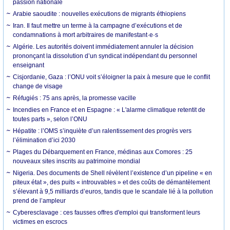
passion nationale
Arabie saoudite : nouvelles exécutions de migrants éthiopiens
Iran. Il faut mettre un terme à la campagne d’exécutions et de
condamnations à mort arbitraires de manifestant·e·s
Algérie. Les autorités doivent immédiatement annuler la décision
prononçant la dissolution d’un syndicat indépendant du personnel
enseignant
Cisjordanie, Gaza : l’ONU voit s’éloigner la paix à mesure que le conflit
change de visage
Réfugiés : 75 ans après, la promesse vacille
Incendies en France et en Espagne : « L'alarme climatique retentit de
toutes parts », selon l’ONU
Hépatite : l’OMS s’inquiète d’un ralentissement des progrès vers
l’élimination d’ici 2030
Plages du Débarquement en France, médinas aux Comores : 25
nouveaux sites inscrits au patrimoine mondial
Nigeria. Des documents de Shell révèlent l’existence d’un pipeline « en
piteux état », des puits « introuvables » et des coûts de démantèlement
s’élevant à 9,5 milliards d’euros, tandis que le scandale lié à la pollution
prend de l’ampleur
Cyberesclavage : ces fausses offres d'emploi qui transforment leurs
victimes en escrocs