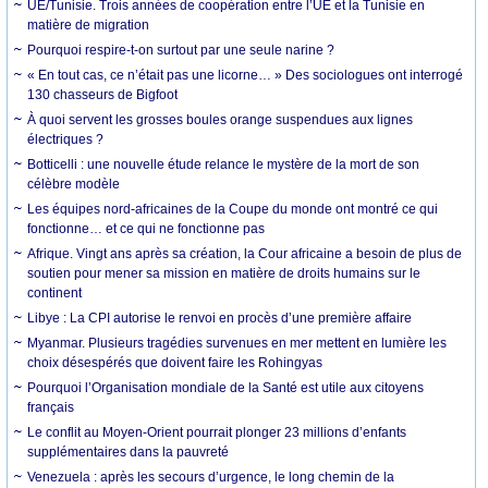
UE/Tunisie. Trois années de coopération entre l’UE et la Tunisie en
matière de migration
Pourquoi respire-t-on surtout par une seule narine ?
« En tout cas, ce n’était pas une licorne… » Des sociologues ont interrogé
130 chasseurs de Bigfoot
À quoi servent les grosses boules orange suspendues aux lignes
électriques ?
Botticelli : une nouvelle étude relance le mystère de la mort de son
célèbre modèle
Les équipes nord-africaines de la Coupe du monde ont montré ce qui
fonctionne… et ce qui ne fonctionne pas
Afrique. Vingt ans après sa création, la Cour africaine a besoin de plus de
soutien pour mener sa mission en matière de droits humains sur le
continent
Libye : La CPI autorise le renvoi en procès d’une première affaire
Myanmar. Plusieurs tragédies survenues en mer mettent en lumière les
choix désespérés que doivent faire les Rohingyas
Pourquoi l’Organisation mondiale de la Santé est utile aux citoyens
français
Le conflit au Moyen-Orient pourrait plonger 23 millions d’enfants
supplémentaires dans la pauvreté
Venezuela : après les secours d’urgence, le long chemin de la