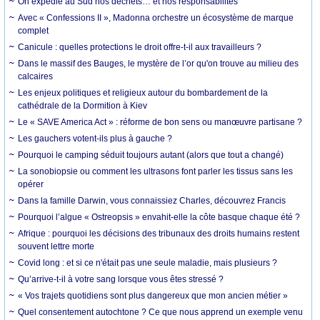
On expédie au Sud nos déchets… et nos responsabilités
Avec « Confessions II », Madonna orchestre un écosystème de marque
complet
Canicule : quelles protections le droit offre-t-il aux travailleurs ?
Dans le massif des Bauges, le mystère de l’or qu'on trouve au milieu des
calcaires
Les enjeux politiques et religieux autour du bombardement de la
cathédrale de la Dormition à Kiev
Le « SAVE America Act » : réforme de bon sens ou manœuvre partisane ?
Les gauchers votent-ils plus à gauche ?
Pourquoi le camping séduit toujours autant (alors que tout a changé)
La sonobiopsie ou comment les ultrasons font parler les tissus sans les
opérer
Dans la famille Darwin, vous connaissiez Charles, découvrez Francis
Pourquoi l’algue « Ostreopsis » envahit-elle la côte basque chaque été ?
Afrique : pourquoi les décisions des tribunaux des droits humains restent
souvent lettre morte
Covid long : et si ce n'était pas une seule maladie, mais plusieurs ?
Qu’arrive-t-il à votre sang lorsque vous êtes stressé ?
« Vos trajets quotidiens sont plus dangereux que mon ancien métier »
Quel consentement autochtone ? Ce que nous apprend un exemple venu