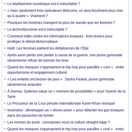
Le totalitarisme numérique est-il inéluctable ?
« Avec seulement trois opérateurs télécoms, ce sera forcément plus cher
qu’à quatre ». Vraiment ?
Pourquoi les hommes mangent ils plus de viande que les femmes ?
Le technofascisme est-il inéluctable ?
Comment lutter contre les informations toxiques : trois leviers pour
protéger le débat démocratique
Haïti. Les femmes pallient les défaillances de l’État
Après avoir perdu une jambe à cause de la guerre, une jeune gymnaste
ukrainienne refuse de baisser les bras
Quand les marques s’approprient le hip-hop pour paraître « cool » : entre
opportunisme et engagement culturel
« Les enfants ont besoin de paix » : Sasha Paskal, jeune gymnaste
ukrainienne amputée
À Damas, Guterres salue un « moment de possibilités » pour l'avenir de la
Syrie
Le Procureur de la Cour pénale internationale Karim Khan révoqué
Incendies : développer un « drone-avion » pour détecter les gaz toxiques
dans les panaches de fumée
Les moines du punk : connaissez-vous la culture straight edge ?
Quand les marques s'approprient le hip-hop pour paraître « cool » : entre