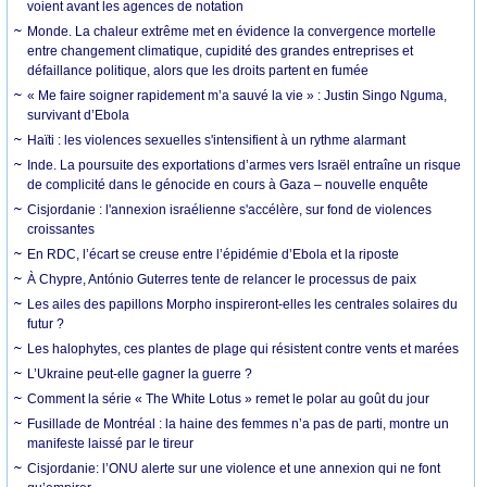
voient avant les agences de notation
Monde. La chaleur extrême met en évidence la convergence mortelle
entre changement climatique, cupidité des grandes entreprises et
défaillance politique, alors que les droits partent en fumée
« Me faire soigner rapidement m’a sauvé la vie » : Justin Singo Nguma,
survivant d’Ebola
Haïti : les violences sexuelles s'intensifient à un rythme alarmant
Inde. La poursuite des exportations d’armes vers Israël entraîne un risque
de complicité dans le génocide en cours à Gaza – nouvelle enquête
Cisjordanie : l'annexion israélienne s'accélère, sur fond de violences
croissantes
En RDC, l’écart se creuse entre l’épidémie d’Ebola et la riposte
À Chypre, António Guterres tente de relancer le processus de paix
Les ailes des papillons Morpho inspireront-elles les centrales solaires du
futur ?
Les halophytes, ces plantes de plage qui résistent contre vents et marées
L’Ukraine peut-elle gagner la guerre ?
Comment la série « The White Lotus » remet le polar au goût du jour
Fusillade de Montréal : la haine des femmes n’a pas de parti, montre un
manifeste laissé par le tireur
Cisjordanie: l’ONU alerte sur une violence et une annexion qui ne font