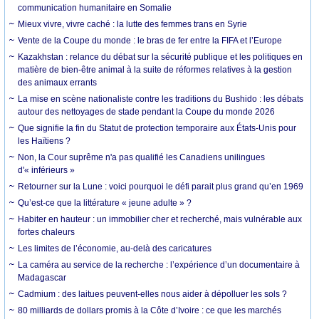
communication humanitaire en Somalie
Mieux vivre, vivre caché : la lutte des femmes trans en Syrie
Vente de la Coupe du monde : le bras de fer entre la FIFA et l’Europe
Kazakhstan : relance du débat sur la sécurité publique et les politiques en
matière de bien-être animal à la suite de réformes relatives à la gestion
des animaux errants
La mise en scène nationaliste contre les traditions du Bushido : les débats
autour des nettoyages de stade pendant la Coupe du monde 2026
Que signifie la fin du Statut de protection temporaire aux États-Unis pour
les Haïtiens ?
Non, la Cour suprême n'a pas qualifié les Canadiens unilingues
d'« inférieurs »
Retourner sur la Lune : voici pourquoi le défi parait plus grand qu’en 1969
Qu’est-ce que la littérature « jeune adulte » ?
Habiter en hauteur : un immobilier cher et recherché, mais vulnérable aux
fortes chaleurs
Les limites de l’économie, au-delà des caricatures
La caméra au service de la recherche : l’expérience d’un documentaire à
Madagascar
Cadmium : des laitues peuvent-elles nous aider à dépolluer les sols ?
80 milliards de dollars promis à la Côte d’Ivoire : ce que les marchés