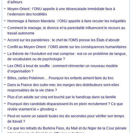
d’ailleurs
Moyen-Orient : l’ONU appelle à une désescalade immédiate face à
l’extension des hostilités
Hommage à Nelson Mandela : l’ONU appelle à faire reculer les inégalités
Comment le mariage, le divorce et la parentalité influencent le recours au
travail autonome
Accord sur les pandémies : le chef de l'OMS presse les États d’aboutir
Conflit au Moyen-Orient : l’OMS alerte sur les conséquences humanitaires
La théorie de l’évolution est mal comprise : est-ce un problème de langue,
de vocabulaire ou de psychologie ?
Les ONG à bout de souffle : comment réinventer un nouveau modèle
d’organisation ?
Billes, cartes Pokémon… Pourquoi les enfants aiment faire du troc
Dans la France des outre-mer, les marges des distributeurs sont-elles
responsables de la vie chère ?
Plus d’un adulte sur cinq est touché par le handicap dans sa famille
Pourquoi des candidats disparaissent-ils en plein recrutement ? Ce que
révèle vraiment le « ghosting »
Peut-on suivre un salarié toutes les dix secondes pour vérifier son temps
de travail ?
Ce que les retraits du Burkina Faso, du Mali et du Niger de la Cour pénale