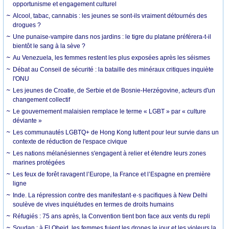
opportunisme et engagement culturel
Alcool, tabac, cannabis : les jeunes se sont-ils vraiment détournés des
drogues ?
Une punaise-vampire dans nos jardins : le tigre du platane préférera-t-il
bientôt le sang à la sève ?
Au Venezuela, les femmes restent les plus exposées après les séismes
Débat au Conseil de sécurité : la bataille des minéraux critiques inquiète
l'ONU
Les jeunes de Croatie, de Serbie et de Bosnie-Herzégovine, acteurs d'un
changement collectif
Le gouvernement malaisien remplace le terme « LGBT » par « culture
déviante »
Les communautés LGBTQ+ de Hong Kong luttent pour leur survie dans un
contexte de réduction de l'espace civique
Les nations mélanésiennes s'engagent à relier et étendre leurs zones
marines protégées
Les feux de forêt ravagent l’Europe, la France et l’Espagne en première
ligne
Inde. La répression contre des manifestant·e·s pacifiques à New Delhi
soulève de vives inquiétudes en termes de droits humains
Réfugiés : 75 ans après, la Convention tient bon face aux vents du repli
Soudan : à El Obeid, les femmes fuient les drones le jour et les violeurs la