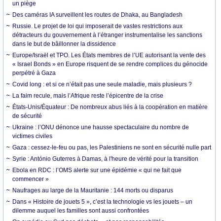
un piège
Des caméras IA surveillent les routes de Dhaka, au Bangladesh
Russie. Le projet de loi qui imposerait de vastes restrictions aux
détracteurs du gouvernement à l’étranger instrumentalise les sanctions
dans le but de bâillonner la dissidence
Europe/Israël et TPO. Les États membres de l’UE autorisant la vente des
« Israel Bonds » en Europe risquent de se rendre complices du génocide
perpétré à Gaza
Covid long : et si ce n’était pas une seule maladie, mais plusieurs ?
La faim recule, mais l’Afrique reste l’épicentre de la crise
États-Unis/Équateur : De nombreux abus liés à la coopération en matière
de sécurité
Ukraine : l’ONU dénonce une hausse spectaculaire du nombre de
victimes civiles
Gaza : cessez-le-feu ou pas, les Palestiniens ne sont en sécurité nulle part
Syrie : António Guterres à Damas, à l'heure de vérité pour la transition
Ebola en RDC : l’OMS alerte sur une épidémie « qui ne fait que
commencer »
Naufrages au large de la Mauritanie : 144 morts ou disparus
Dans « Histoire de jouets 5 », c’est la technologie vs les jouets – un
dilemme auquel les familles sont aussi confrontées