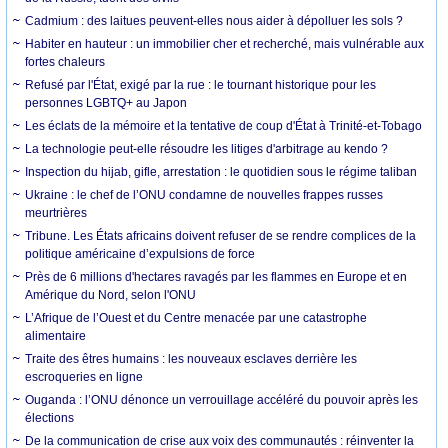
Cadmium : des laitues peuvent-elles nous aider à dépolluer les sols ?
Habiter en hauteur : un immobilier cher et recherché, mais vulnérable aux
fortes chaleurs
Refusé par l'État, exigé par la rue : le tournant historique pour les
personnes LGBTQ+ au Japon
Les éclats de la mémoire et la tentative de coup d'État à Trinité-et-Tobago
La technologie peut-elle résoudre les litiges d'arbitrage au kendo ?
Inspection du hijab, gifle, arrestation : le quotidien sous le régime taliban
Ukraine : le chef de l’ONU condamne de nouvelles frappes russes
meurtrières
Tribune. Les États africains doivent refuser de se rendre complices de la
politique américaine d’expulsions de force
Près de 6 millions d'hectares ravagés par les flammes en Europe et en
Amérique du Nord, selon l'ONU
L’Afrique de l’Ouest et du Centre menacée par une catastrophe
alimentaire
Traite des êtres humains : les nouveaux esclaves derrière les
escroqueries en ligne
Ouganda : l’ONU dénonce un verrouillage accéléré du pouvoir après les
élections
De la communication de crise aux voix des communautés : réinventer la