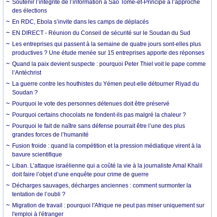
Soutenir l’intégrité de l’information à Sao Tomé-et-Principe à l’approche
des élections
En RDC, Ebola s’invite dans les camps de déplacés
EN DIRECT - Réunion du Conseil de sécurité sur le Soudan du Sud
Les entreprises qui passent à la semaine de quatre jours sont-elles plus
productives ? Une étude menée sur 15 entreprises apporte des réponses
Quand la paix devient suspecte : pourquoi Peter Thiel voit le pape comme
l’Antéchrist
La guerre contre les houthistes du Yémen peut-elle détourner Riyad du
Soudan ?
Pourquoi le vote des personnes détenues doit être préservé
Pourquoi certains chocolats ne fondent-ils pas malgré la chaleur ?
Pourquoi le fait de naître sans défense pourrait être l’une des plus
grandes forces de l’humanité
Fusion froide : quand la compétition et la pression médiatique virent à la
bavure scientifique
Liban. L’attaque israélienne qui a coûté la vie à la journaliste Amal Khalil
doit faire l’objet d’une enquête pour crime de guerre
Décharges sauvages, décharges anciennes : comment surmonter la
tentation de l’oubli ?
Migration de travail : pourquoi l'Afrique ne peut pas miser uniquement sur
l'emploi à l'étranger