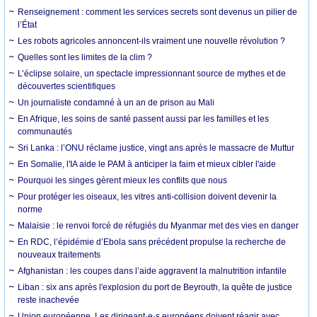
Renseignement : comment les services secrets sont devenus un pilier de
l’État
Les robots agricoles annoncent-ils vraiment une nouvelle révolution ?
Quelles sont les limites de la clim ?
L’éclipse solaire, un spectacle impressionnant source de mythes et de
découvertes scientifiques
Un journaliste condamné à un an de prison au Mali
En Afrique, les soins de santé passent aussi par les familles et les
communautés
Sri Lanka : l’ONU réclame justice, vingt ans après le massacre de Muttur
En Somalie, l'IA aide le PAM à anticiper la faim et mieux cibler l'aide
Pourquoi les singes gèrent mieux les conflits que nous
Pour protéger les oiseaux, les vitres anti-collision doivent devenir la
norme
Malaisie : le renvoi forcé de réfugiés du Myanmar met des vies en danger
En RDC, l’épidémie d’Ebola sans précédent propulse la recherche de
nouveaux traitements
Afghanistan : les coupes dans l’aide aggravent la malnutrition infantile
Liban : six ans après l'explosion du port de Beyrouth, la quête de justice
reste inachevée
Union européenne. Les dirigeant·e·s européens doivent réagir avec