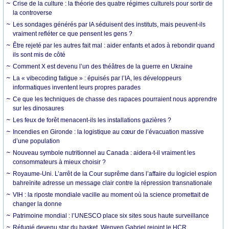
Crise de la culture : la théorie des quatre régimes culturels pour sortir de
la controverse
Les sondages générés par IA séduisent des instituts, mais peuvent-ils
vraiment refléter ce que pensent les gens ?
Être rejeté par les autres fait mal : aider enfants et ados à rebondir quand
ils sont mis de côté
Comment X est devenu l’un des théâtres de la guerre en Ukraine
La « vibecoding fatigue » : épuisés par l’IA, les développeurs
informatiques inventent leurs propres parades
Ce que les techniques de chasse des rapaces pourraient nous apprendre
sur les dinosaures
Les feux de forêt menacent-ils les installations gazières ?
Incendies en Gironde : la logistique au cœur de l’évacuation massive
d’une population
Nouveau symbole nutritionnel au Canada : aidera-t-il vraiment les
consommateurs à mieux choisir ?
Royaume-Uni. L’arrêt de la Cour suprême dans l’affaire du logiciel espion
bahreïnite adresse un message clair contre la répression transnationale
VIH : la riposte mondiale vacille au moment où la science promettait de
changer la donne
Patrimoine mondial : l’UNESCO place six sites sous haute surveillance
Réfugié devenu star du basket, Wenyen Gabriel rejoint le HCR