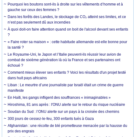
Pourquoi les boutons sont-ils à droite sur les vêtements d’homme et à
gauche sur ceux des femmes ?
Dans les forêts des Landes, le stockage de CO₂ atteint ses limites, et ce
n’est pas seulement dû aux incendies
À quoi doit-on faire attention quand on boit de l'alcool devant ses enfants
?
« Faire roter sa maison » : cette habitude allemande est-elle bonne pour
la santé ?
Le Royaume-Uni, le Japon et l’Italie peuvent-ils réussir leur avion de
combat de sixième génération là où la France et ses partenaires ont
échoué ?
Comment mieux élever ses enfants ? Voici les résultats d'un projet testé
dans huit pays africains
Liban : Le meurtre d’une journaliste par Israël était un crime de guerre
manifeste
En Haïti, les gangs infligent des souffrances « inimaginables »
Hiroshima, 81 ans après : l'ONU alerte sur le retour du risque nucléaire
Soudan du Sud : l’ONU alerte sur un pays à la croisée des chemins
300 jours de cessez-le-feu, 300 enfants tués à Gaza
Afghanistan : une récolte de blé prometteuse menacée par la hausse du
prix des engrais