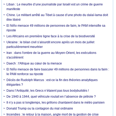
Liban : Le meurtre d’une journaliste par Israël est un crime de guerre
manifeste
Chine. Le militant arrêté au Tibet à cause d’une photo du dalaï-lama doit
être libéré
El Niño menace 49 millions de personnes de faim, le PAM intensifie sa
riposte
Les Africains en première ligne face à la crise de la biodiversité
Ukraine : le bilan civil s’alourdit encore après un mois de juillet
particulièrement meurtrier
Iran : dans l'ombre de la guerre au Moyen-Orient, les exécutions
s'accélèrent
Daech : l'Afrique au cœur de la menace
El Niño menace de faire basculer 49 millions de personnes dans la faim :
le PAM renforce sa riposte
Décès de Rudolph Marcus : est-ce la fin des théories analytiques
élégantes ?
Dans l’Antiquité, les Grecs n’étaient pas tous bodybuildés !
De 1940 à 1944, quel véhicule roulait en l’absence de pétrole ?
Il n’y a pas si longtemps, les grillons chantaient dans le métro parisien
Donald Trump ou la contagion du mal ordinaire
Incendies : le retour à la maison, angle mort de la gestion de crise