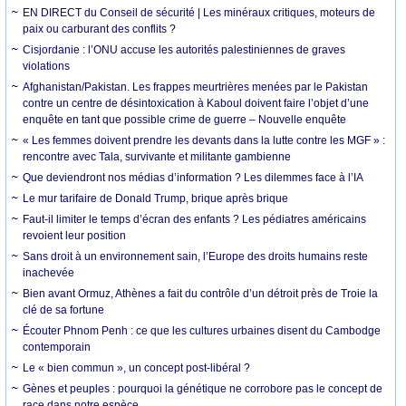
EN DIRECT du Conseil de sécurité | Les minéraux critiques, moteurs de
paix ou carburant des conflits ?
Cisjordanie : l’ONU accuse les autorités palestiniennes de graves
violations
Afghanistan/Pakistan. Les frappes meurtrières menées par le Pakistan
contre un centre de désintoxication à Kaboul doivent faire l’objet d’une
enquête en tant que possible crime de guerre – Nouvelle enquête
« Les femmes doivent prendre les devants dans la lutte contre les MGF » :
rencontre avec Tala, survivante et militante gambienne
Que deviendront nos médias d’information ? Les dilemmes face à l’IA
Le mur tarifaire de Donald Trump, brique après brique
Faut-il limiter le temps d’écran des enfants ? Les pédiatres américains
revoient leur position
Sans droit à un environnement sain, l’Europe des droits humains reste
inachevée
Bien avant Ormuz, Athènes a fait du contrôle d’un détroit près de Troie la
clé de sa fortune
Écouter Phnom Penh : ce que les cultures urbaines disent du Cambodge
contemporain
Le « bien commun », un concept post-libéral ?
Gènes et peuples : pourquoi la génétique ne corrobore pas le concept de
race dans notre espèce