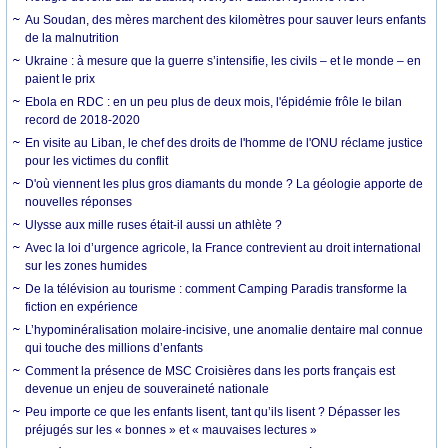
Au Soudan, des mères marchent des kilomètres pour sauver leurs enfants
de la malnutrition
Ukraine : à mesure que la guerre s’intensifie, les civils – et le monde – en
paient le prix
Ebola en RDC : en un peu plus de deux mois, l'épidémie frôle le bilan
record de 2018-2020
En visite au Liban, le chef des droits de l'homme de l'ONU réclame justice
pour les victimes du conflit
D'où viennent les plus gros diamants du monde ? La géologie apporte de
nouvelles réponses
Ulysse aux mille ruses était-il aussi un athlète ?
Avec la loi d’urgence agricole, la France contrevient au droit international
sur les zones humides
De la télévision au tourisme : comment Camping Paradis transforme la
fiction en expérience
L’hypominéralisation molaire-incisive, une anomalie dentaire mal connue
qui touche des millions d’enfants
Comment la présence de MSC Croisières dans les ports français est
devenue un enjeu de souveraineté nationale
Peu importe ce que les enfants lisent, tant qu’ils lisent ? Dépasser les
préjugés sur les « bonnes » et « mauvaises lectures »