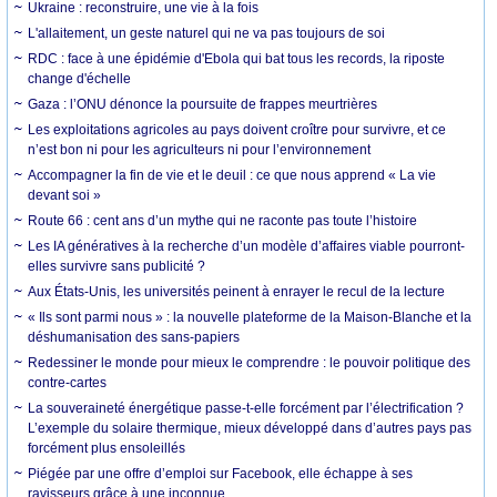
Ukraine : reconstruire, une vie à la fois
L'allaitement, un geste naturel qui ne va pas toujours de soi
RDC : face à une épidémie d'Ebola qui bat tous les records, la riposte
change d'échelle
Gaza : l’ONU dénonce la poursuite de frappes meurtrières
Les exploitations agricoles au pays doivent croître pour survivre, et ce
n’est bon ni pour les agriculteurs ni pour l’environnement
Accompagner la fin de vie et le deuil : ce que nous apprend « La vie
devant soi »
Route 66 : cent ans d’un mythe qui ne raconte pas toute l’histoire
Les IA génératives à la recherche d’un modèle d’affaires viable pourront-
elles survivre sans publicité ?
Aux États-Unis, les universités peinent à enrayer le recul de la lecture
« Ils sont parmi nous » : la nouvelle plateforme de la Maison-Blanche et la
déshumanisation des sans-papiers
Redessiner le monde pour mieux le comprendre : le pouvoir politique des
contre-cartes
La souveraineté énergétique passe-t-elle forcément par l’électrification ?
L’exemple du solaire thermique, mieux développé dans d’autres pays pas
forcément plus ensoleillés
Piégée par une offre d’emploi sur Facebook, elle échappe à ses
ravisseurs grâce à une inconnue