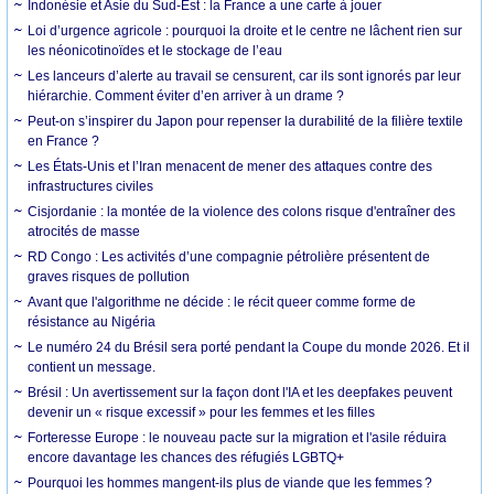
Indonésie et Asie du Sud-Est : la France a une carte à jouer
Loi d’urgence agricole : pourquoi la droite et le centre ne lâchent rien sur
les néonicotinoïdes et le stockage de l’eau
Les lanceurs d’alerte au travail se censurent, car ils sont ignorés par leur
hiérarchie. Comment éviter d’en arriver à un drame ?
Peut-on s’inspirer du Japon pour repenser la durabilité de la filière textile
en France ?
Les États-Unis et l’Iran menacent de mener des attaques contre des
infrastructures civiles
Cisjordanie : la montée de la violence des colons risque d'entraîner des
atrocités de masse
RD Congo : Les activités d’une compagnie pétrolière présentent de
graves risques de pollution
Avant que l'algorithme ne décide : le récit queer comme forme de
résistance au Nigéria
Le numéro 24 du Brésil sera porté pendant la Coupe du monde 2026. Et il
contient un message.
Brésil : Un avertissement sur la façon dont l'IA et les deepfakes peuvent
devenir un « risque excessif » pour les femmes et les filles
Forteresse Europe : le nouveau pacte sur la migration et l'asile réduira
encore davantage les chances des réfugiés LGBTQ+
Pourquoi les hommes mangent-ils plus de viande que les femmes ?