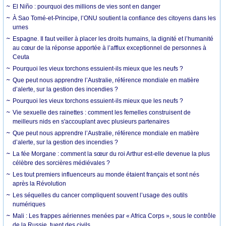
El Niño : pourquoi des millions de vies sont en danger
À Sao Tomé-et-Principe, l’ONU soutient la confiance des citoyens dans les
urnes
Espagne. Il faut veiller à placer les droits humains, la dignité et l’humanité
au cœur de la réponse apportée à l’afflux exceptionnel de personnes à
Ceuta
Pourquoi les vieux torchons essuient-ils mieux que les neufs ?
Que peut nous apprendre l’Australie, référence mondiale en matière
d’alerte, sur la gestion des incendies ?
Pourquoi les vieux torchons essuient-ils mieux que les neufs ?
Vie sexuelle des rainettes : comment les femelles construisent de
meilleurs nids en s'accouplant avec plusieurs partenaires
Que peut nous apprendre l’Australie, référence mondiale en matière
d’alerte, sur la gestion des incendies ?
La fée Morgane : comment la sœur du roi Arthur est-elle devenue la plus
célèbre des sorcières médiévales ?
Les tout premiers influenceurs au monde étaient français et sont nés
après la Révolution
Les séquelles du cancer compliquent souvent l’usage des outils
numériques
Mali : Les frappes aériennes menées par « Africa Corps », sous le contrôle
de la Russie, tuent des civils