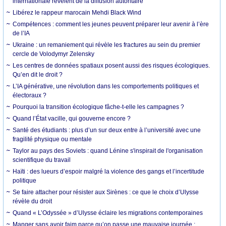
internationale révèlent de la diffusion autoritaire
Libérez le rappeur marocain Mehdi Black Wind
Compétences : comment les jeunes peuvent préparer leur avenir à l’ère
de l’IA
Ukraine : un remaniement qui révèle les fractures au sein du premier
cercle de Volodymyr Zelensky
Les centres de données spatiaux posent aussi des risques écologiques.
Qu’en dit le droit ?
L’IA générative, une révolution dans les comportements politiques et
électoraux ?
Pourquoi la transition écologique fâche-t-elle les campagnes ?
Quand l’État vacille, qui gouverne encore ?
Santé des étudiants : plus d’un sur deux entre à l’université avec une
fragilité physique ou mentale
Taylor au pays des Soviets : quand Lénine s'inspirait de l'organisation
scientifique du travail
Haïti : des lueurs d’espoir malgré la violence des gangs et l’incertitude
politique
Se faire attacher pour résister aux Sirènes : ce que le choix d’Ulysse
révèle du droit
Quand « L’Odyssée » d’Ulysse éclaire les migrations contemporaines
Manger sans avoir faim parce qu’on passe une mauvaise journée :