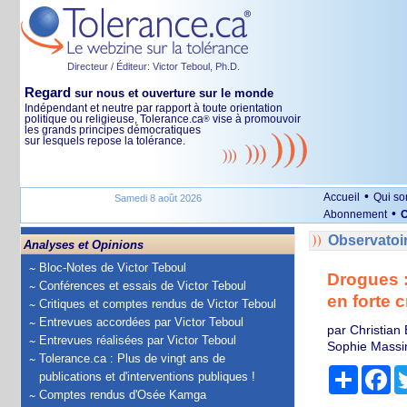
Directeur / Éditeur: Victor Teboul, Ph.D.
Regard
sur nous et ouverture sur le monde
Indépendant et neutre par rapport à toute orientation
politique ou religieuse, Tolerance.ca
vise à promouvoir
®
les grands principes démocratiques
sur lesquels repose la tolérance.
•
Accueil
Qui s
Samedi 8 août 2026
•
Abonnement
O
Observatoi
Analyses et Opinions
Bloc-Notes de Victor Teboul
Drogues :
Conférences et essais de Victor Teboul
en forte 
Critiques et comptes rendus de Victor Teboul
Entrevues accordées par Victor Teboul
par Christian
Entrevues réalisées par Victor Teboul
Sophie Massin
Tolerance.ca : Plus de vingt ans de
Partage
Fa
publications et d'interventions publiques !
Comptes rendus d'Osée Kamga