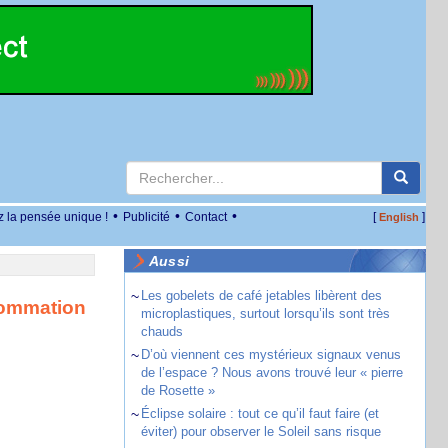
•
•
•
z la pensée unique !
Publicité
Contact
[
]
English
Aussi
~
Les gobelets de café jetables libèrent des
nsommation
microplastiques, surtout lorsqu’ils sont très
chauds
~
D’où viennent ces mystérieux signaux venus
de l’espace ? Nous avons trouvé leur « pierre
de Rosette »
~
Éclipse solaire : tout ce qu’il faut faire (et
éviter) pour observer le Soleil sans risque