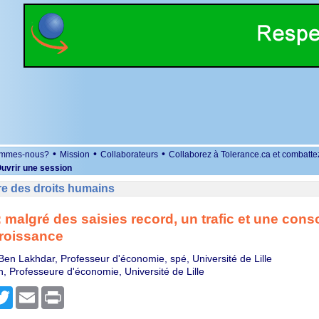
•
•
•
ommes-nous?
Mission
Collaborateurs
Collaborez à Tolerance.ca et combatte
uvrir une session
re des droits humains
 malgré des saisies record, un trafic et une co
croissance
 Ben Lakhdar, Professeur d'économie, spé, Université de Lille
, Professeure d'économie, Université de Lille
r
cebook
Twitter
Email
Print