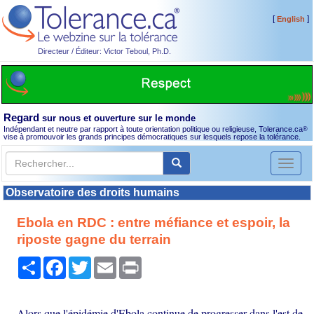
[
]
English
Directeur / Éditeur: Victor Teboul, Ph.D.
Regard
sur nous et ouverture sur le monde
Indépendant et neutre par rapport à toute orientation politique ou religieuse, Tolerance.ca
®
vise à promouvoir les grands principes démocratiques sur lesquels repose la tolérance.
Toggl
naviga
Observatoire des droits humains
Ebola en RDC : entre méfiance et espoir, la
riposte gagne du terrain
Partager
Facebook
Twitter
Email
Print
Alors que l'épidémie d'Ebola continue de progresser dans l'est de