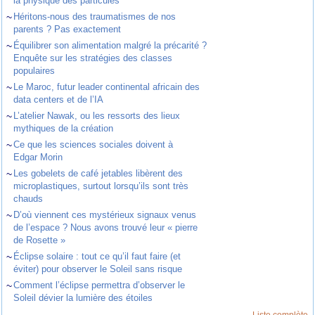
la physique des particules
~
Héritons-nous des traumatismes de nos
parents ? Pas exactement
~
Équilibrer son alimentation malgré la précarité ?
Enquête sur les stratégies des classes
populaires
~
Le Maroc, futur leader continental africain des
data centers et de l’IA
~
L’atelier Nawak, ou les ressorts des lieux
mythiques de la création
~
Ce que les sciences sociales doivent à
Edgar Morin
~
Les gobelets de café jetables libèrent des
microplastiques, surtout lorsqu’ils sont très
chauds
~
D’où viennent ces mystérieux signaux venus
de l’espace ? Nous avons trouvé leur « pierre
de Rosette »
~
Éclipse solaire : tout ce qu’il faut faire (et
éviter) pour observer le Soleil sans risque
~
Comment l’éclipse permettra d’observer le
Soleil dévier la lumière des étoiles