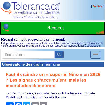
[
]
English
Directeur / Éditeur: Victor Teboul, Ph.D.
Regard
sur nous et ouverture sur le monde
Indépendant et neutre par rapport à toute orientation politique ou religieuse, Tolerance.ca
®
vise à promouvoir les grands principes démocratiques sur lesquels repose la tolérance.
Toggl
naviga
Observatoire des droits humains
Faut-il craindre un « super El Niño » en 2026
? Les signaux s’accumulent, mais les
incertitudes demeurent
par Pedro DiNezio, Associate Research Professor in Climate
Modeling, University of Colorado Boulder
Partager
Facebook
Twitter
Email
Print