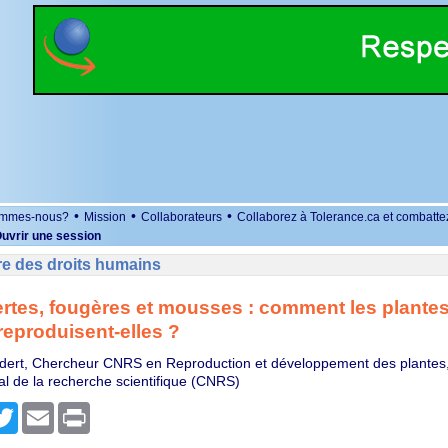
•
•
•
ommes-nous?
Mission
Collaborateurs
Collaborez à Tolerance.ca et combatte
uvrir une session
re des droits humains
rtes, fougères et mousses : comment les plante
 reproduisent-elles ?
dert, Chercheur CNRS en Reproduction et développement des plantes
al de la recherche scientifique (CNRS)
r
cebook
Twitter
Email
Print