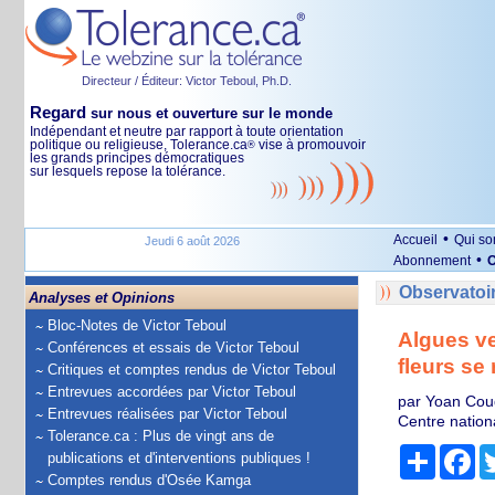
Directeur / Éditeur: Victor Teboul, Ph.D.
Regard
sur nous et ouverture sur le monde
Indépendant et neutre par rapport à toute orientation
politique ou religieuse, Tolerance.ca
vise à promouvoir
®
les grands principes démocratiques
sur lesquels repose la tolérance.
•
Accueil
Qui s
Jeudi 6 août 2026
•
Abonnement
O
Observatoi
Analyses et Opinions
Bloc-Notes de Victor Teboul
Algues ve
Conférences et essais de Victor Teboul
fleurs se
Critiques et comptes rendus de Victor Teboul
Entrevues accordées par Victor Teboul
par Yoan Cou
Entrevues réalisées par Victor Teboul
Centre nation
Tolerance.ca : Plus de vingt ans de
Partage
Fa
publications et d'interventions publiques !
Comptes rendus d'Osée Kamga