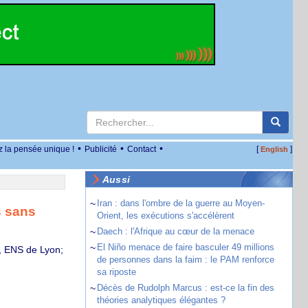
•
•
•
z la pensée unique !
Publicité
Contact
[
]
English
Aussi
~
Iran : dans l'ombre de la guerre au Moyen-
s sans
Orient, les exécutions s'accélèrent
~
Daech : l'Afrique au cœur de la menace
~
El Niño menace de faire basculer 49 millions
, ENS de Lyon;
de personnes dans la faim : le PAM renforce
sa riposte
~
Décès de Rudolph Marcus : est-ce la fin des
théories analytiques élégantes ?