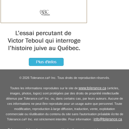
© 2026 Tolerance.ca
Inc. Tous droits de reproduction réservés.
®
www.tolerance.ca
Toutes les informations reproduites sur le site de
(articles,
images, photos, logos) sont protégées par des droits de propriété intellectuelle
détenus par Tolerance.ca
Inc. ou, dans certains cas, par leurs auteurs. Aucune de
®
ces informations ne peut être reproduite pour un usage autre que personnel. Toute
modification, reproduction à large diffusion, traduction, vente, exploitation
commerciale ou réutilisation du contenu du site sans l'autorisation préalable écrite de
info@tolerance.ca
Tolerance.ca
Inc. est strictement interdite. Pour information :
®