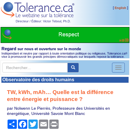
[
]
English
Directeur / Éditeur: Victor Teboul, Ph.D.
Regard
sur nous et ouverture sur le monde
Indépendant et neutre par rapport à toute orientation politique ou religieuse, Tolerance.ca
®
vise à promouvoir les grands principes démocratiques sur lesquels repose la tolérance.
Toggl
naviga
Observatoire des droits humains
TW, kWh, mAh… Quelle est la différence
entre énergie et puissance ?
par Nolwenn Le Pierrès, Professeure des Universités en
énergétique, Université Savoie Mont Blanc
Partager
Facebook
Twitter
Email
Print