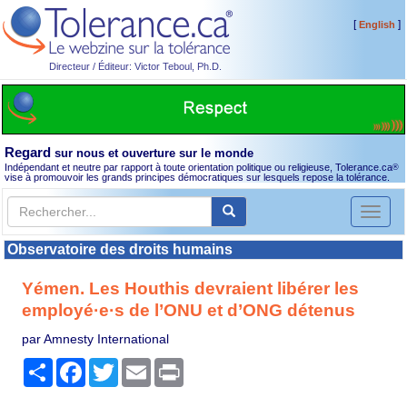
[
]
English
Directeur / Éditeur: Victor Teboul, Ph.D.
Regard
sur nous et ouverture sur le monde
Indépendant et neutre par rapport à toute orientation politique ou religieuse, Tolerance.ca
®
vise à promouvoir les grands principes démocratiques sur lesquels repose la tolérance.
Toggl
naviga
Observatoire des droits humains
Yémen. Les Houthis devraient libérer les
employé·e·s de l’ONU et d’ONG détenus
par Amnesty International
Partager
Facebook
Twitter
Email
Print