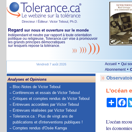
Directeur / Éditeur: Victor Teboul, Ph.D.
Regard
sur nous et ouverture sur le monde
Indépendant et neutre par rapport à toute orientation
politique ou religieuse, Tolerance.ca
vise à promouvoir
®
les grands principes démocratiques
sur lesquels repose la tolérance.
•
Accueil
Qui s
Vendredi 7 août 2026
•
Abonnement
O
Observatoi
Analyses et Opinions
Bloc-Notes de Victor Teboul
L’océan e
Conférences et essais de Victor Teboul
Critiques et comptes rendus de Victor Teboul
Partage
Fa
Entrevues accordées par Victor Teboul
Entrevues réalisées par Victor Teboul
Tolerance.ca : Plus de vingt ans de
L’océan recouv
publications et d'interventions publiques !
les économies 
Comptes rendus d'Osée Kamga