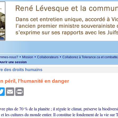
•
•
•
ommes-nous?
Mission
Collaborateurs
Collaborez à Tolerance.ca et combatte
uvrir une session
re des droits humains
n péril, l’humanité en danger
r
cebook
Twitter
Email
Print
re plus de 70 % de la planète ; il régule le climat, préserve la biodiversi
et les cultures du monde entier. Il constitue le fondement de la vie sur T