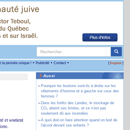
•
•
•
z la pensée unique !
Publicité
Contact
[
]
English
Aussi
~
Pourquoi les boutons sont-ils à droite sur les
vêtements d’homme et à gauche sur ceux des
femmes ?
~
Dans les forêts des Landes, le stockage de
CO₂ atteint ses limites, et ce n’est pas
seulement dû aux incendies
té et soutient
~
À quoi doit-on faire attention quand on boit de
erre.
l'alcool devant ses enfants ?