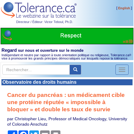
[
]
English
Directeur / Éditeur: Victor Teboul, Ph.D.
Regard
sur nous et ouverture sur le monde
Indépendant et neutre par rapport à toute orientation politique ou religieuse, Tolerance.ca
®
vise à promouvoir les grands principes démocratiques sur lesquels repose la tolérance.
Toggl
naviga
Observatoire des droits humains
Cancer du pancréas : un médicament cible
une protéine réputée « impossible à
bloquer » et double les taux de survie
par Christopher Lieu, Professor of Medical Oncology, University
of Colorado Anschutz
Partager
Facebook
Twitter
Email
Print