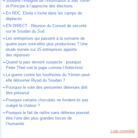
~
Soutenir l’intégrité de l’information à Sao Tomé-
et-Principe à l’approche des élections
~
En RDC, Ebola s’invite dans les camps de
déplacés
~
EN DIRECT - Réunion du Conseil de sécurité
sur le Soudan du Sud
~
Les entreprises qui passent à la semaine de
quatre jours sont-elles plus productives ? Une
étude menée sur 15 entreprises apporte
des réponses
~
Quand la paix devient suspecte : pourquoi
Peter Thiel voit le pape comme l’Antéchrist
~
La guerre contre les houthistes du Yémen peut-
elle détourner Riyad du Soudan ?
~
Pourquoi le vote des personnes détenues doit
être préservé
~
Pourquoi certains chocolats ne fondent-ils pas
malgré la chaleur ?
~
Pourquoi le fait de naître sans défense pourrait
être l’une des plus grandes forces de
l’humanité
Liste complète